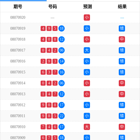
期号
号码
预测
结果
08070920
---
小
---
单
08070919
4
9
5
18
小
错
08070918
4
0
8
12
小
中
08070917
0
4
2
06
大
错
08070916
2
9
3
14
小
错
08070915
6
3
7
16
小
错
08070914
0
4
2
06
小
中
08070913
1
4
7
12
小
中
08070912
9
0
8
17
小
错
08070911
9
8
5
22
小
错
08070910
7
4
6
17
大
中
08070909
6
7
5
18
小
错