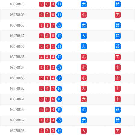
08070870
7
0
4
11
大
错
08070869
6
5
0
11
小
中
08070868
1
1
7
09
大
错
08070867
4
8
0
12
大
错
08070866
6
4
1
11
大
错
08070865
4
4
4
12
小
中
08070864
1
4
3
08
小
中
08070863
3
1
4
08
小
中
08070862
5
4
7
16
大
中
08070861
6
6
6
18
大
中
08070860
6
9
4
19
小
错
08070859
1
4
4
09
大
错
08070858
2
7
5
14
大
中