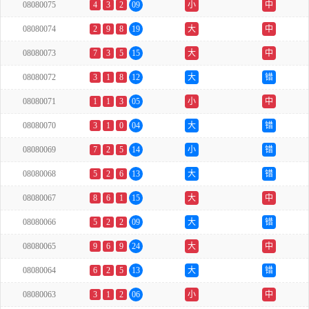
08080075
4
3
2
09
小
中
08080074
2
9
8
19
大
中
08080073
7
3
5
15
大
中
08080072
3
1
8
12
大
错
08080071
1
1
3
05
小
中
08080070
3
1
0
04
大
错
08080069
7
2
5
14
小
错
08080068
5
2
6
13
大
错
08080067
8
6
1
15
大
中
08080066
5
2
2
09
大
错
08080065
9
6
9
24
大
中
08080064
6
2
5
13
大
错
08080063
3
1
2
06
小
中