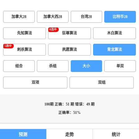
加拿大28
加拿大西28
台湾28
比特币28
先知算法
狂尊算法
木白算法
刺杀算法
夙愿算法
青龙算法
组合
杀组
大小
单双
双项
双组
100期 正确：51 期 错误：49 期
正确率：51%
预测
走势
统计