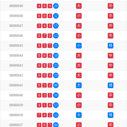
08080049
4
8
8
20
大
中
08080048
6
0
6
12
小
中
08080047
5
4
6
15
大
中
08080046
0
7
6
13
小
中
08080045
9
5
7
21
小
错
08080044
8
6
4
18
大
中
08080043
6
8
9
23
大
中
08080042
6
9
4
19
大
中
08080041
0
5
4
09
大
错
08080040
6
3
1
10
小
中
08080039
4
1
8
13
小
中
08080038
7
4
2
13
大
错
08080037
2
0
7
09
小
中