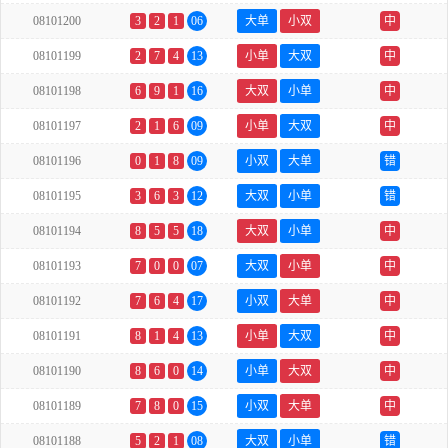
08101200
3
2
1
06
大单
小双
中
08101199
2
7
4
13
小单
大双
中
08101198
6
9
1
16
大双
小单
中
08101197
2
1
6
09
小单
大双
中
08101196
0
1
8
09
小双
大单
错
08101195
3
6
3
12
大双
小单
错
08101194
8
5
5
18
大双
小单
中
08101193
7
0
0
07
大双
小单
中
08101192
7
6
4
17
小双
大单
中
08101191
8
1
4
13
小单
大双
中
08101190
8
6
0
14
小单
大双
中
08101189
7
8
0
15
小双
大单
中
08101188
5
2
1
08
大双
小单
错