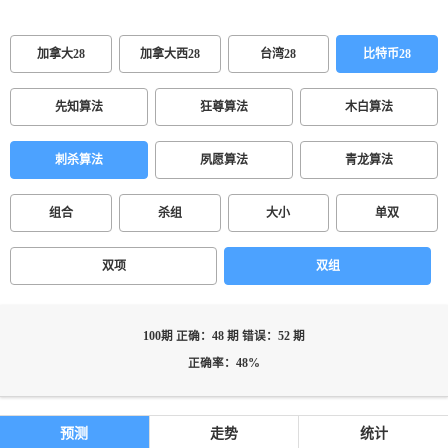
加拿大28
加拿大西28
台湾28
比特币28
先知算法
狂尊算法
木白算法
刺杀算法
夙愿算法
青龙算法
组合
杀组
大小
单双
双项
双组
100期 正确：48 期 错误：52 期
正确率：48%
预测
走势
统计