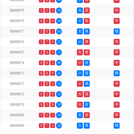
08090980
1
6
9
16
小
双
中
08090979
5
3
2
10
大
双
中
08090978
8
1
9
18
小
双
中
08090977
3
0
1
04
大
单
错
08090976
5
7
9
21
小
单
中
08090975
2
4
9
15
大
单
中
08090974
6
0
3
09
小
双
中
08090973
8
8
9
25
小
双
错
08090972
2
8
0
10
小
单
中
08090971
0
5
9
14
大
双
中
08090970
8
3
8
19
大
双
中
08090969
5
3
2
10
大
双
中
08090968
8
7
5
20
小
单
错