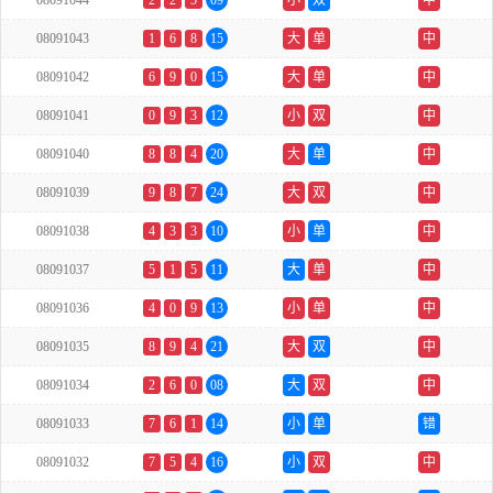
08091044
2
2
5
09
小
双
中
08091043
1
6
8
15
大
单
中
08091042
6
9
0
15
大
单
中
08091041
0
9
3
12
小
双
中
08091040
8
8
4
20
大
单
中
08091039
9
8
7
24
大
双
中
08091038
4
3
3
10
小
单
中
08091037
5
1
5
11
大
单
中
08091036
4
0
9
13
小
单
中
08091035
8
9
4
21
大
双
中
08091034
2
6
0
08
大
双
中
08091033
7
6
1
14
小
单
错
08091032
7
5
4
16
小
双
中