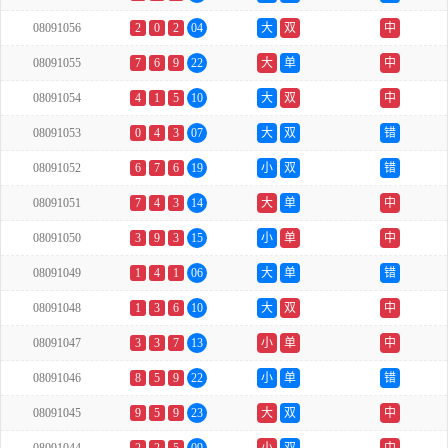
08091056
2
0
2
04
大
双
中
08091055
7
6
9
22
大
单
中
08091054
4
1
5
10
大
双
中
08091053
0
4
3
07
大
双
错
08091052
6
7
6
19
小
双
错
08091051
7
4
3
14
大
单
中
08091050
3
9
3
15
小
单
中
08091049
1
4
1
06
大
单
错
08091048
1
3
6
10
大
双
中
08091047
3
3
7
13
小
单
中
08091046
8
5
9
22
小
单
错
08091045
9
5
9
23
大
双
中