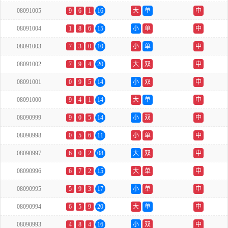
08091005
9
6
1
16
大
单
中
08091004
1
8
6
15
小
单
中
08091003
7
3
0
10
小
单
中
08091002
7
9
4
20
大
双
中
08091001
0
9
5
14
小
双
中
08091000
9
4
1
14
大
单
中
08090999
9
0
5
14
小
双
中
08090998
0
5
6
11
小
单
中
08090997
6
0
2
08
大
双
中
08090996
6
7
2
15
大
单
中
08090995
5
9
3
17
小
单
中
08090994
6
5
9
20
大
单
中
08090993
4
8
4
16
小
双
中