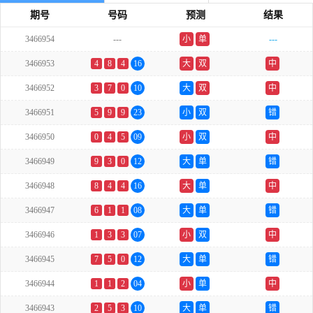
期号
号码
预测
结果
3466954
---
小
单
---
3466953
4
8
4
16
大
双
中
3466952
3
7
0
10
大
双
中
3466951
5
9
9
23
小
双
错
3466950
0
4
5
09
小
双
中
3466949
9
3
0
12
大
单
错
3466948
8
4
4
16
大
单
中
3466947
6
1
1
08
大
单
错
3466946
1
3
3
07
小
双
中
3466945
7
5
0
12
大
单
错
3466944
1
1
2
04
小
单
中
3466943
2
5
3
10
大
单
错