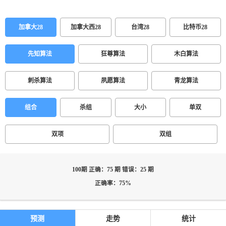
加拿大28
加拿大西28
台湾28
比特币28
先知算法
狂尊算法
木白算法
刺杀算法
夙愿算法
青龙算法
组合
杀组
大小
单双
双项
双组
100期 正确：75 期 错误：25 期
正确率：75%
预测
走势
统计