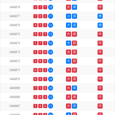
3466878
2
7
7
16
大
单
中
3466877
7
8
2
17
小
双
错
3466876
4
2
5
11
大
双
错
3466875
5
3
7
15
大
单
中
3466874
1
7
2
10
大
双
中
3466873
5
9
0
14
大
双
中
3466872
3
9
0
12
大
双
中
3466871
6
8
2
16
大
双
中
3466870
8
9
7
24
大
双
中
3466869
7
1
8
16
大
单
中
3466868
2
9
4
15
大
单
中
3466867
1
4
6
11
小
双
中