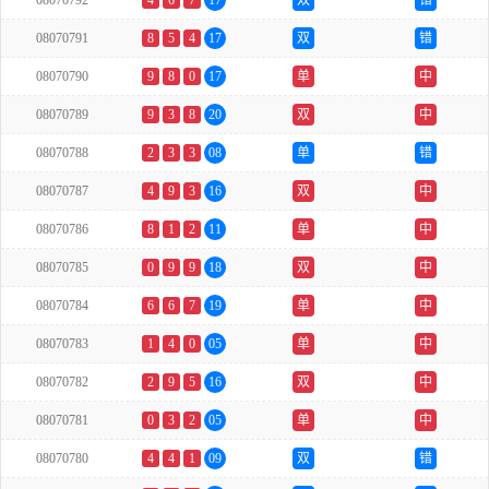
08070792
4
6
7
17
双
错
08070791
8
5
4
17
双
错
08070790
9
8
0
17
单
中
08070789
9
3
8
20
双
中
08070788
2
3
3
08
单
错
08070787
4
9
3
16
双
中
08070786
8
1
2
11
单
中
08070785
0
9
9
18
双
中
08070784
6
6
7
19
单
中
08070783
1
4
0
05
单
中
08070782
2
9
5
16
双
中
08070781
0
3
2
05
单
中
08070780
4
4
1
09
双
错