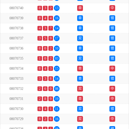
08070740
8
3
2
13
单
中
08070739
8
4
4
16
单
错
08070738
4
3
7
14
单
错
08070737
3
5
9
17
双
错
08070736
8
0
2
10
单
错
08070735
1
0
2
03
双
错
08070734
8
4
3
15
单
中
08070733
3
3
8
14
单
错
08070732
2
6
0
08
双
中
08070731
2
8
9
19
单
中
08070730
6
4
1
11
双
错
08070729
8
2
6
16
双
中