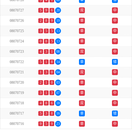
08070728
3
4
1
08
单
错
08070727
5
9
6
20
双
中
08070726
2
8
9
19
单
中
08070725
3
5
5
13
单
中
08070724
0
8
5
13
单
中
08070723
4
3
1
08
双
中
08070722
5
1
8
14
单
错
08070721
1
3
0
04
双
中
08070720
2
1
0
03
单
中
08070719
3
1
3
07
单
中
08070718
4
8
6
18
双
中
08070717
5
3
8
16
单
错
08070716
9
5
9
23
单
中