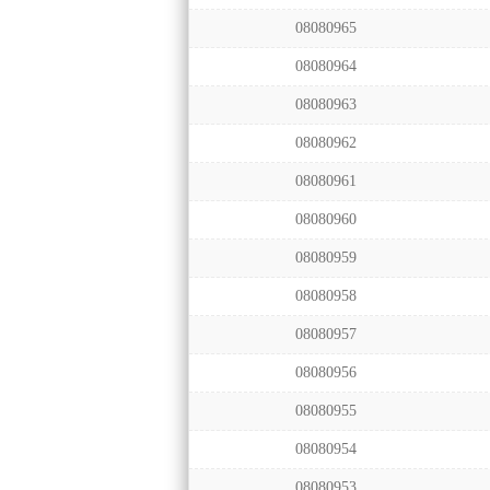
08080965
08080964
08080963
08080962
08080961
08080960
08080959
08080958
08080957
08080956
08080955
08080954
08080953