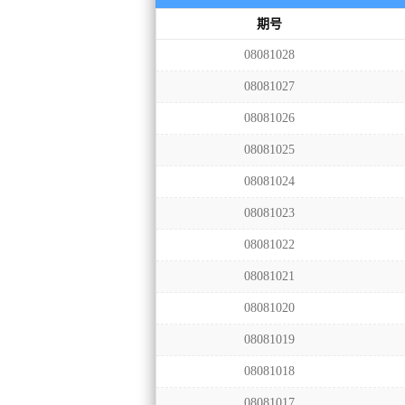
期号
08081028
08081027
08081026
08081025
08081024
08081023
08081022
08081021
08081020
08081019
08081018
08081017