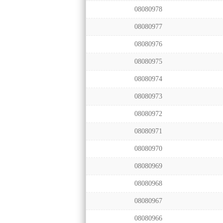
08080978
08080977
08080976
08080975
08080974
08080973
08080972
08080971
08080970
08080969
08080968
08080967
08080966