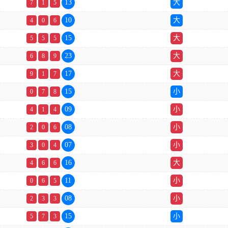
13
大
7
1
5
10
大
4
0
6
15
大
5
5
5
23
大
6
8
9
17
大
9
1
7
15
小
0
7
8
09
小
4
1
4
08
小
2
0
6
07
小
3
0
4
16
大
4
6
6
11
小
0
6
5
08
小
2
3
3
15
小
5
7
3