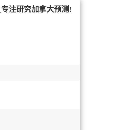
官网_专注研究加拿大预测!