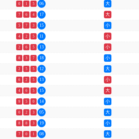
06
大
0
1
5
17
大
7
6
4
15
小
5
7
3
11
小
4
2
5
13
小
2
6
5
18
小
8
3
7
12
大
2
5
5
13
小
6
2
5
15
大
4
6
5
14
小
9
5
0
05
大
0
2
3
19
小
8
8
3
08
大
7
0
1