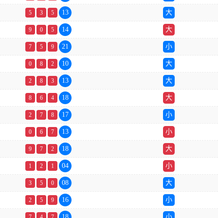
13
大
5
3
5
14
大
9
0
5
21
小
7
5
9
10
大
0
8
2
13
大
2
8
3
18
大
8
6
4
17
小
2
7
8
13
小
0
6
7
18
大
9
7
2
04
小
1
2
1
08
大
3
5
0
16
小
2
5
9
18
小
7
4
7