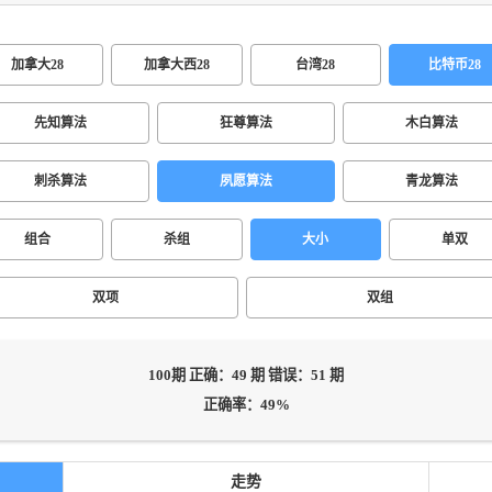
加拿大28
加拿大西28
台湾28
比特币28
先知算法
狂尊算法
木白算法
刺杀算法
夙愿算法
青龙算法
组合
杀组
大小
单双
双项
双组
100期 正确：49 期 错误：51 期
正确率：49%
走势