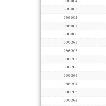
08081004
08081003
08081002
08081001
08081000
08080999
08080998
08080997
08080996
08080995
08080994
08080993
08080992