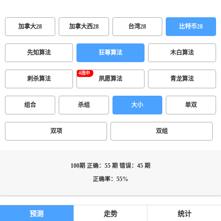
加拿大28
加拿大西28
台湾28
比特币28
先知算法
狂尊算法
木白算法
刺杀算法
夙愿算法
青龙算法
组合
杀组
大小
单双
双项
双组
100期 正确：55 期 错误：45 期
正确率：55%
预测
走势
统计