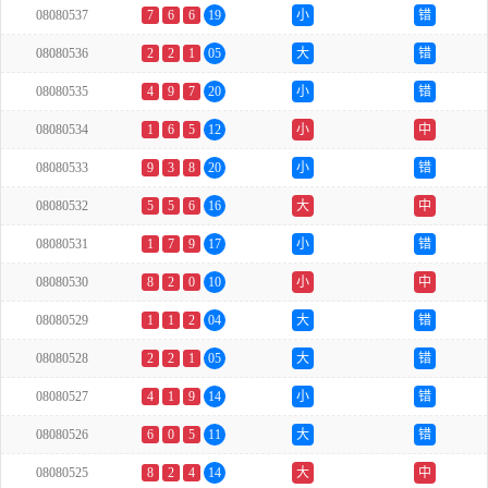
08080537
7
6
6
19
小
错
08080536
2
2
1
05
大
错
08080535
4
9
7
20
小
错
08080534
1
6
5
12
小
中
08080533
9
3
8
20
小
错
08080532
5
5
6
16
大
中
08080531
1
7
9
17
小
错
08080530
8
2
0
10
小
中
08080529
1
1
2
04
大
错
08080528
2
2
1
05
大
错
08080527
4
1
9
14
小
错
08080526
6
0
5
11
大
错
08080525
8
2
4
14
大
中