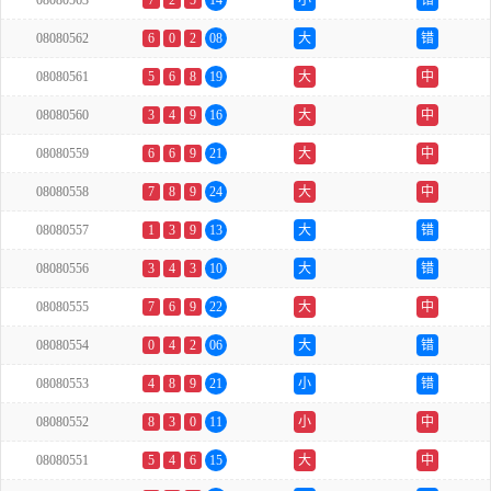
08080563
7
2
5
14
小
错
08080562
6
0
2
08
大
错
08080561
5
6
8
19
大
中
08080560
3
4
9
16
大
中
08080559
6
6
9
21
大
中
08080558
7
8
9
24
大
中
08080557
1
3
9
13
大
错
08080556
3
4
3
10
大
错
08080555
7
6
9
22
大
中
08080554
0
4
2
06
大
错
08080553
4
8
9
21
小
错
08080552
8
3
0
11
小
中
08080551
5
4
6
15
大
中