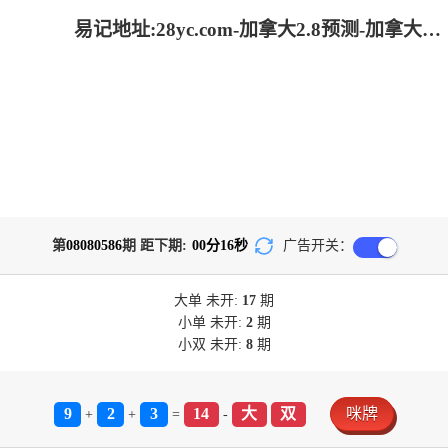
易记地址:28yc.com-加拿大2.8预测-加拿大pc28在线预测官网_专注研究加拿大预测!
第
08080586
期 距下期:
00
分
16
秒
广告开关：
大单
未开:
17
期
小单
未开:
2
期
小双
未开:
8
期
9
2
3
14
大
双
咪牌
+
+
=
-