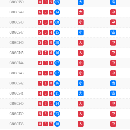
08080550
0
0
5
05
大
错
08080549
6
2
6
14
大
中
08080548
3
5
0
08
小
中
08080547
5
6
4
15
小
错
08080546
5
6
9
20
大
中
08080545
3
7
6
16
大
中
08080544
4
0
3
07
小
中
08080543
0
7
0
07
小
中
08080542
7
1
8
16
小
错
08080541
4
3
4
11
大
错
08080540
6
7
1
14
大
中
08080539
9
8
6
23
大
中
08080538
8
3
7
18
大
中