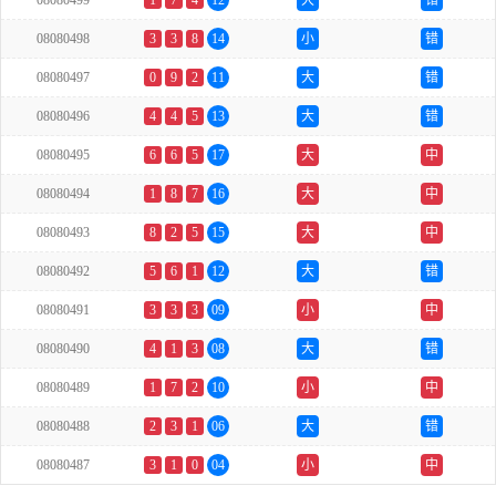
08080499
1
7
4
12
大
错
08080498
3
3
8
14
小
错
08080497
0
9
2
11
大
错
08080496
4
4
5
13
大
错
08080495
6
6
5
17
大
中
08080494
1
8
7
16
大
中
08080493
8
2
5
15
大
中
08080492
5
6
1
12
大
错
08080491
3
3
3
09
小
中
08080490
4
1
3
08
大
错
08080489
1
7
2
10
小
中
08080488
2
3
1
06
大
错
08080487
3
1
0
04
小
中