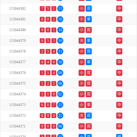
115044382
7
5
1
13
小
双
中
115044381
8
0
2
10
小
单
中
115044380
9
0
1
10
小
双
中
115044379
6
5
5
16
大
单
中
115044378
2
5
4
11
小
双
中
115044377
6
4
0
10
小
单
中
115044376
1
1
4
06
小
双
中
115044375
1
2
5
08
小
双
中
115044374
1
1
0
02
小
双
中
115044373
6
0
7
13
小
单
中
115044372
8
9
4
21
大
双
中
115044371
0
6
0
06
小
双
中