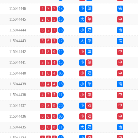
115044446
4
7
7
18
小
单
错
115044445
2
6
5
13
大
单
中
115044444
6
2
7
15
小
双
错
115044443
3
6
3
12
大
单
错
115044442
4
8
0
12
小
单
中
115044441
3
8
4
15
小
单
中
115044440
1
0
4
05
小
双
中
115044439
8
4
4
16
小
单
错
115044438
4
2
5
11
小
单
中
115044437
9
8
9
26
小
双
中
115044436
6
0
0
06
小
双
中
115044435
3
0
8
11
大
双
错