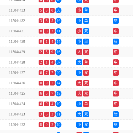
115044434
4
6
8
18
小
双
中
115044433
5
3
0
08
小
单
中
115044432
3
8
5
16
小
单
错
115044431
0
8
3
11
小
双
中
115044430
9
1
4
14
小
单
错
115044429
2
5
9
16
大
双
中
115044428
2
1
4
07
大
单
中
115044427
6
7
7
20
小
双
中
115044426
0
9
5
14
大
双
中
115044425
6
5
7
18
大
双
中
115044424
6
9
4
19
小
单
中
115044423
3
5
3
11
大
双
错
115044422
8
9
2
19
小
双
错