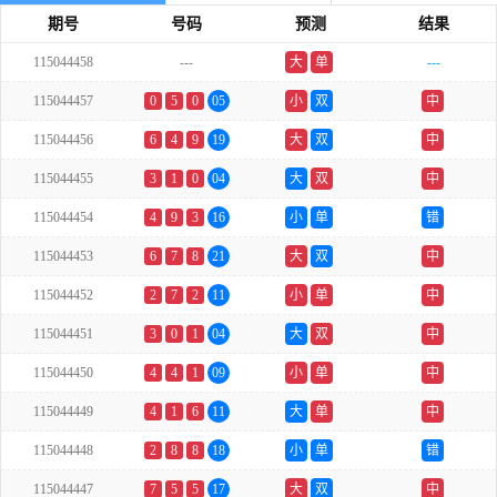
期号
号码
预测
结果
115044458
---
大
单
---
115044457
0
5
0
05
小
双
中
115044456
6
4
9
19
大
双
中
115044455
3
1
0
04
大
双
中
115044454
4
9
3
16
小
单
错
115044453
6
7
8
21
大
双
中
115044452
2
7
2
11
小
单
中
115044451
3
0
1
04
大
双
中
115044450
4
4
1
09
小
单
中
115044449
4
1
6
11
大
单
中
115044448
2
8
8
18
小
单
错
115044447
7
5
5
17
大
双
中