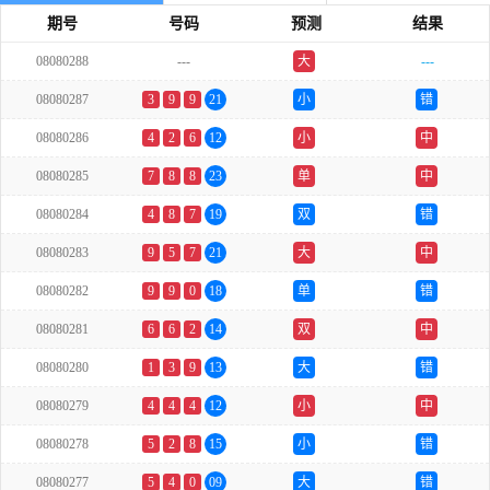
期号
号码
预测
结果
08080288
---
大
---
08080287
3
9
9
21
小
错
08080286
4
2
6
12
小
中
08080285
7
8
8
23
单
中
08080284
4
8
7
19
双
错
08080283
9
5
7
21
大
中
08080282
9
9
0
18
单
错
08080281
6
6
2
14
双
中
08080280
1
3
9
13
大
错
08080279
4
4
4
12
小
中
08080278
5
2
8
15
小
错
08080277
5
4
0
09
大
错