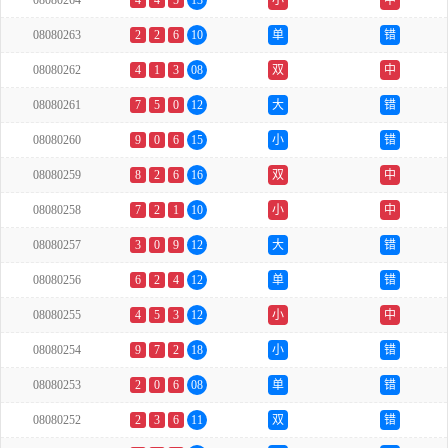
08080264
4
4
5
13
小
中
08080263
2
2
6
10
单
错
08080262
4
1
3
08
双
中
08080261
7
5
0
12
大
错
08080260
9
0
6
15
小
错
08080259
8
2
6
16
双
中
08080258
7
2
1
10
小
中
08080257
3
0
9
12
大
错
08080256
6
2
4
12
单
错
08080255
4
5
3
12
小
中
08080254
9
7
2
18
小
错
08080253
2
0
6
08
单
错
08080252
2
3
6
11
双
错