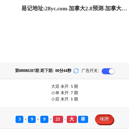
易记地址:28yc.com-加拿大2.8预测-加拿大pc28在线预测官网_专注研究加拿大预测!
第
08080287
期 距下期:
00
分
44
秒
广告开关：
大双
未开:
5
期
小单
未开:
7
期
小双
未开:
1
期
3
9
9
21
大
单
咪牌
+
+
=
-