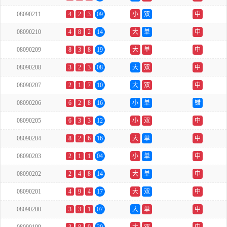
08090211
4
2
3
09
小
双
中
08090210
4
8
2
14
大
单
中
08090209
8
3
8
19
大
单
中
08090208
3
2
3
08
大
双
中
08090207
2
1
7
10
大
双
中
08090206
6
2
8
16
小
单
错
08090205
6
3
3
12
小
双
中
08090204
8
2
6
16
大
单
中
08090203
2
1
1
04
小
单
中
08090202
2
4
8
14
大
单
中
08090201
4
9
4
17
大
双
中
08090200
3
3
1
07
大
单
中