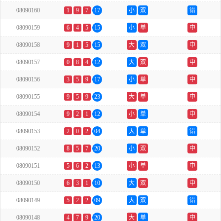
08090160
1
9
7
17
小
双
错
08090159
6
4
5
15
小
单
中
08090158
9
1
5
15
大
双
中
08090157
0
8
4
12
大
双
中
08090156
3
5
9
17
小
单
中
08090155
9
5
9
23
大
单
中
08090154
9
2
1
12
小
单
中
08090153
2
0
2
04
大
单
错
08090152
8
5
7
20
小
双
中
08090151
5
6
2
13
小
单
中
08090150
6
3
1
10
大
双
中
08090149
5
2
2
09
大
双
错
08090148
4
7
9
20
大
单
中