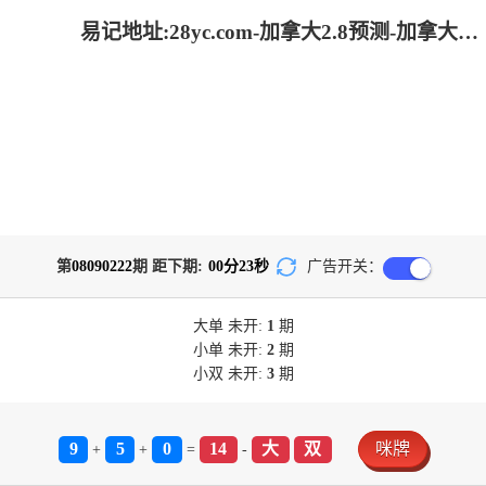
易记地址:28yc.com-加拿大2.8预测-加拿大pc28在线预测官网_专注研究加拿大预测!
第
08090222
期 距下期:
00
分
23
秒
广告开关：
大单
未开:
1
期
小单
未开:
2
期
小双
未开:
3
期
9
5
0
14
大
双
咪牌
+
+
=
-