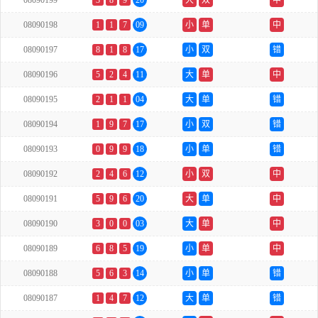
08090199
3
8
9
20
大
双
中
08090198
1
1
7
09
小
单
中
08090197
8
1
8
17
小
双
错
08090196
5
2
4
11
大
单
中
08090195
2
1
1
04
大
单
错
08090194
1
9
7
17
小
双
错
08090193
0
9
9
18
小
单
错
08090192
2
4
6
12
小
双
中
08090191
5
9
6
20
大
单
中
08090190
3
0
0
03
大
单
中
08090189
6
8
5
19
小
单
中
08090188
5
6
3
14
小
单
错
08090187
1
4
7
12
大
单
错