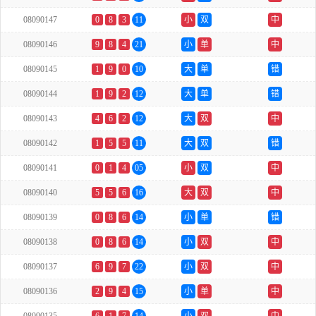
08090147
0
8
3
11
小
双
中
08090146
9
8
4
21
小
单
中
08090145
1
9
0
10
大
单
错
08090144
1
9
2
12
大
单
错
08090143
4
6
2
12
大
双
中
08090142
1
5
5
11
大
双
错
08090141
0
1
4
05
小
双
中
08090140
5
5
6
16
大
双
中
08090139
0
8
6
14
小
单
错
08090138
0
8
6
14
小
双
中
08090137
6
9
7
22
小
双
中
08090136
2
9
4
15
小
单
中