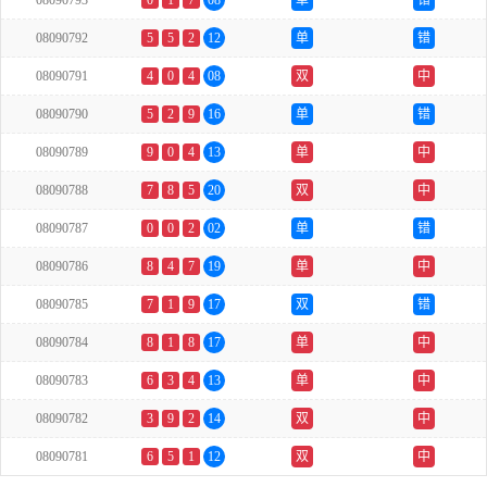
08090793
0
1
7
08
单
错
08090792
5
5
2
12
单
错
08090791
4
0
4
08
双
中
08090790
5
2
9
16
单
错
08090789
9
0
4
13
单
中
08090788
7
8
5
20
双
中
08090787
0
0
2
02
单
错
08090786
8
4
7
19
单
中
08090785
7
1
9
17
双
错
08090784
8
1
8
17
单
中
08090783
6
3
4
13
单
中
08090782
3
9
2
14
双
中
08090781
6
5
1
12
双
中