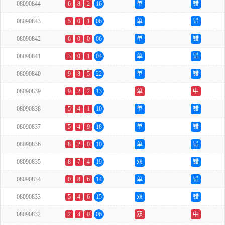
08090844
6
8
2
16
单
错
08090843
5
0
1
06
单
错
08090842
6
0
0
06
单
错
08090841
3
0
1
04
单
错
08090840
9
8
5
22
单
错
08090839
9
2
2
13
单
中
08090838
5
4
1
10
单
错
08090837
5
4
9
18
单
错
08090836
8
2
0
10
单
错
08090835
8
7
4
19
双
错
08090834
0
8
6
14
单
错
08090833
5
4
6
15
双
错
08090832
2
4
0
06
双
中