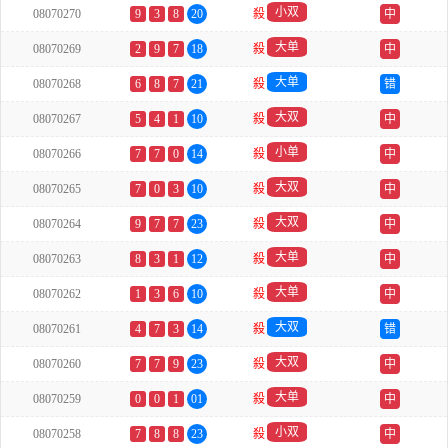
小双
08070270
9
3
8
20
殺
中
大单
08070269
2
9
7
18
殺
中
大单
08070268
6
8
7
21
殺
错
大双
08070267
5
4
1
10
殺
中
小单
08070266
7
7
0
14
殺
中
大双
08070265
7
0
3
10
殺
中
大双
08070264
9
7
7
23
殺
中
大单
08070263
8
3
1
12
殺
中
大单
08070262
1
3
6
10
殺
中
大双
08070261
4
7
3
14
殺
错
大双
08070260
7
7
9
23
殺
中
大单
08070259
0
0
1
01
殺
中
小双
08070258
7
8
8
23
殺
中