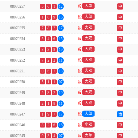
大单
08070257
5
6
1
12
殺
中
大单
08070256
1
6
9
16
殺
中
大双
08070255
7
8
2
17
殺
中
大双
08070254
5
4
6
15
殺
中
大双
08070253
8
3
8
19
殺
中
大双
08070252
7
2
2
11
殺
中
大双
08070251
0
6
7
13
殺
中
大双
08070250
5
1
1
07
殺
中
大双
08070249
5
3
2
10
殺
中
大双
08070248
2
1
8
11
殺
中
大单
08070247
1
9
7
17
殺
错
小双
08070246
8
2
6
16
殺
中
大单
08070245
0
3
4
07
殺
中