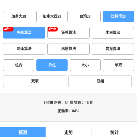
加拿大28
加拿大西28
台湾28
比特币28
先知算法
狂尊算法
木白算法
刺杀算法
夙愿算法
青龙算法
组合
杀组
大小
单双
双项
双组
100期 正确：84 期 错误：16 期
正确率：84%
预测
走势
统计