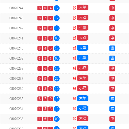
大单
08070244
8
0
4
12
殺
中
大双
08070243
8
2
2
12
殺
中
小单
08070242
6
0
9
15
殺
中
大双
08070241
4
2
0
06
殺
中
大单
08070240
8
4
5
17
殺
错
小单
08070239
1
3
1
05
殺
错
小双
08070238
4
6
7
17
殺
中
大单
08070237
9
9
4
22
殺
中
小双
08070236
8
8
0
16
殺
中
大单
08070235
8
7
0
15
殺
错
小双
08070234
4
5
3
12
殺
错
大双
08070233
1
6
2
09
殺
中
大双