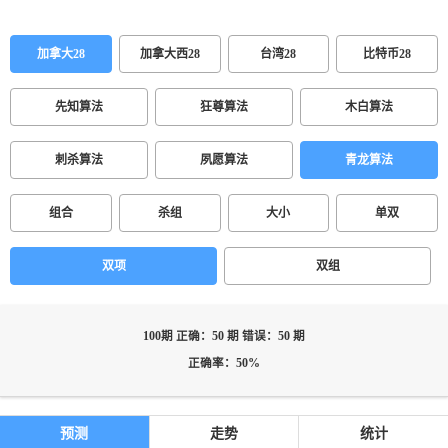
加拿大28
加拿大西28
台湾28
比特币28
先知算法
狂尊算法
木白算法
刺杀算法
夙愿算法
青龙算法
组合
杀组
大小
单双
双项
双组
100期 正确：50 期 错误：50 期
正确率：50%
预测
走势
统计