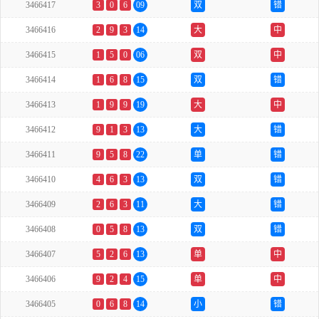
3466417
3
0
6
09
双
错
3466416
2
9
3
14
大
中
3466415
1
5
0
06
双
中
3466414
1
6
8
15
双
错
3466413
1
9
9
19
大
中
3466412
9
1
3
13
大
错
3466411
9
5
8
22
单
错
3466410
4
6
3
13
双
错
3466409
2
6
3
11
大
错
3466408
0
5
8
13
双
错
3466407
5
2
6
13
单
中
3466406
9
2
4
15
单
中
3466405
0
6
8
14
小
错