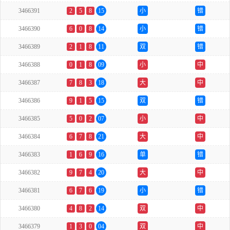
3466391
2
5
8
15
小
错
3466390
6
0
8
14
小
错
3466389
2
1
8
11
双
错
3466388
0
1
8
09
小
中
3466387
7
8
3
18
大
中
3466386
9
1
5
15
双
错
3466385
5
0
2
07
小
中
3466384
6
7
8
21
大
中
3466383
1
6
9
16
单
错
3466382
9
7
4
20
大
中
3466381
6
7
6
19
小
错
3466380
4
8
2
14
双
中
3466379
1
3
0
04
双
中