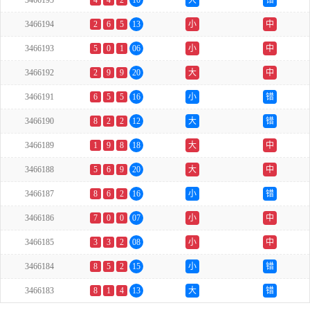
3466195
4
4
2
10
大
错
3466194
2
6
5
13
小
中
3466193
5
0
1
06
小
中
3466192
2
9
9
20
大
中
3466191
6
5
5
16
小
错
3466190
8
2
2
12
大
错
3466189
1
9
8
18
大
中
3466188
5
6
9
20
大
中
3466187
8
6
2
16
小
错
3466186
7
0
0
07
小
中
3466185
3
3
2
08
小
中
3466184
8
5
2
15
小
错
3466183
8
1
4
13
大
错