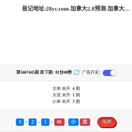
易记地址:28yc.com-加拿大2.8预测-加拿大pc28在线预测官网_专注研究加拿大预测!
第
3467445
期 距下期:
01
分
48
秒
广告开关：
大单
未开:
4
期
大双
未开:
1
期
小单
未开:
3
期
5
2
1
08
小
双
咪牌
+
+
=
-