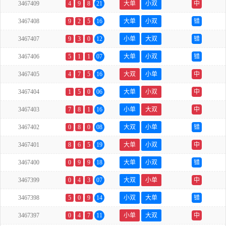
3467409
4
9
8
21
大单
小双
中
3467408
9
2
5
16
大单
小双
错
3467407
9
3
0
12
小单
大双
错
3467406
5
1
1
07
大单
小双
错
3467405
4
7
5
16
大双
小单
中
3467404
1
5
0
06
大单
小双
中
3467403
7
8
1
16
小单
大双
中
3467402
0
8
0
08
大双
小单
错
3467401
8
6
5
19
大单
小双
中
3467400
0
9
9
18
大单
小双
错
3467399
0
4
3
07
大双
小单
中
3467398
5
0
9
14
小双
大单
错
3467397
0
4
7
11
小单
大双
中