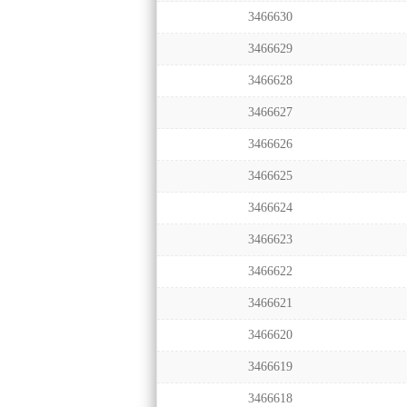
3466630
3466629
3466628
3466627
3466626
3466625
3466624
3466623
3466622
3466621
3466620
3466619
3466618