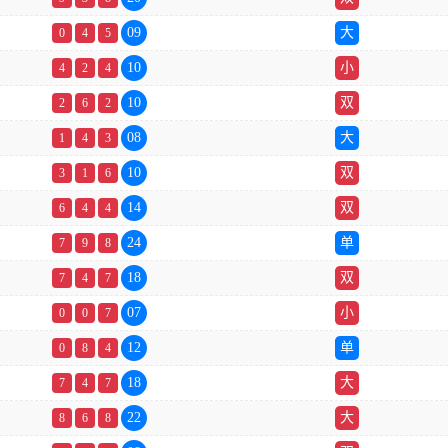
09
大
0
4
5
10
小
4
2
4
10
双
2
6
2
08
大
1
4
3
10
双
3
1
6
14
双
6
4
4
24
单
7
9
8
18
双
7
4
7
07
小
0
0
7
12
单
0
8
4
18
大
7
4
7
22
大
8
6
8