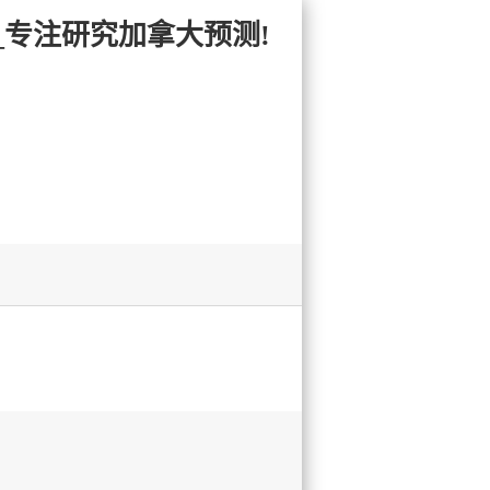
官网_专注研究加拿大预测!