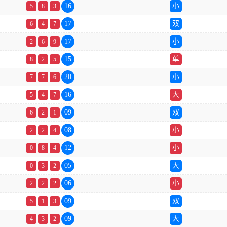
16
小
5
8
3
17
双
6
4
7
17
小
2
6
9
15
单
8
2
5
20
小
7
7
6
16
大
5
4
7
09
双
6
2
1
08
小
2
2
4
12
小
0
8
4
05
大
0
3
2
06
小
2
2
2
09
双
5
1
3
09
大
4
3
2