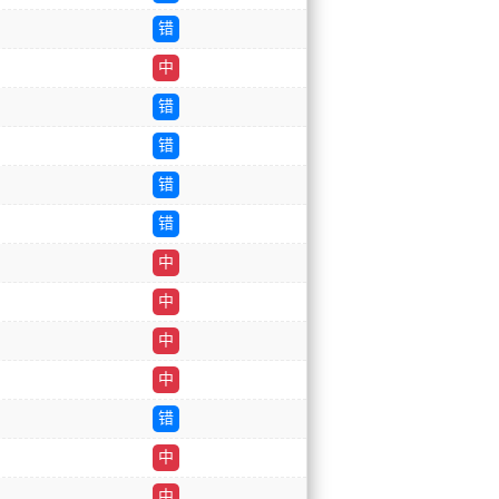
错
中
错
错
错
错
中
中
中
中
错
中
中