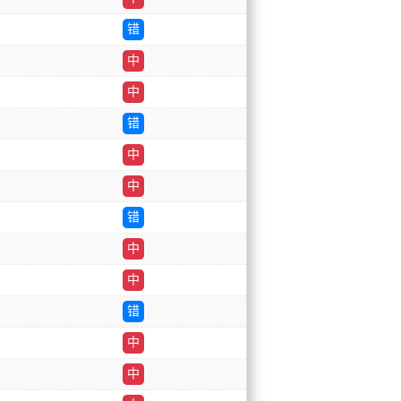
错
中
中
错
中
中
错
中
中
错
中
中