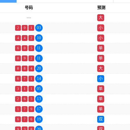
号码
预测
---
大
03
小
2
0
1
10
小
4
4
2
11
单
6
0
5
11
单
0
9
2
20
大
8
8
4
14
小
6
7
1
05
单
3
1
1
13
单
2
6
5
17
单
1
7
9
19
双
6
7
6
20
双
9
3
8