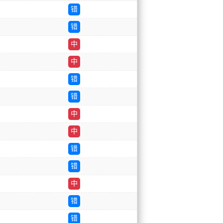
错
错
中
中
错
错
中
中
错
错
中
错
错