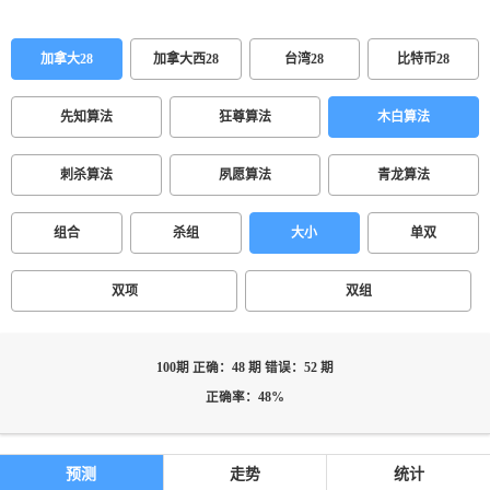
加拿大28
加拿大西28
台湾28
比特币28
先知算法
狂尊算法
木白算法
刺杀算法
夙愿算法
青龙算法
组合
杀组
大小
单双
双项
双组
100期 正确：48 期 错误：52 期
正确率：48%
预测
走势
统计