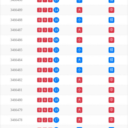
3466490
5
7
9
21
小
错
3466489
3
7
4
14
大
中
3466488
6
9
1
16
小
错
3466487
9
3
7
19
大
中
3466486
2
7
0
09
小
中
3466485
5
9
7
21
小
错
3466484
2
5
4
11
大
错
3466483
8
3
7
18
小
错
3466482
5
5
7
17
大
中
3466481
3
6
2
11
小
中
3466480
2
8
8
18
大
中
3466479
9
6
4
19
大
中
3466478
6
2
9
17
大
中