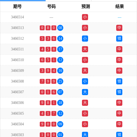
期号
号码
预测
结果
3466514
---
小
---
单
3466513
0
8
0
08
小
中
3466512
5
3
6
14
小
错
3466511
4
5
8
17
大
中
3466510
6
5
1
12
小
中
3466509
3
9
4
16
大
中
3466508
7
9
9
25
小
错
3466507
0
1
6
07
大
错
3466506
9
8
1
18
大
中
3466505
4
1
7
12
小
中
3466504
9
0
0
09
小
中
3466503
1
0
0
01
大
错