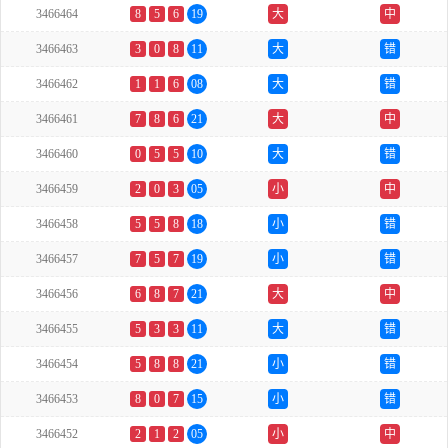
3466464
8
5
6
19
大
中
3466463
3
0
8
11
大
错
3466462
1
1
6
08
大
错
3466461
7
8
6
21
大
中
3466460
0
5
5
10
大
错
3466459
2
0
3
05
小
中
3466458
5
5
8
18
小
错
3466457
7
5
7
19
小
错
3466456
6
8
7
21
大
中
3466455
5
3
3
11
大
错
3466454
5
8
8
21
小
错
3466453
8
0
7
15
小
错
3466452
2
1
2
05
小
中