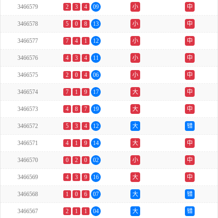
3466579
2
3
4
09
小
中
3466578
5
0
8
13
小
中
3466577
7
4
1
12
小
中
3466576
4
3
4
11
小
中
3466575
2
0
4
06
小
中
3466574
7
1
9
17
大
中
3466573
4
8
7
19
大
中
3466572
5
3
4
12
大
错
3466571
4
1
9
14
大
中
3466570
0
2
0
02
小
中
3466569
4
3
9
16
大
中
3466568
1
0
6
07
大
错
3466567
2
1
1
04
大
错