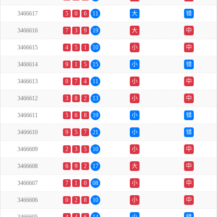
3466617
5
0
6
11
大
错
3466616
7
3
9
19
大
中
3466615
4
5
1
10
小
中
3466614
9
1
5
15
小
错
3466613
0
7
4
11
小
中
3466612
3
8
2
13
小
中
3466611
5
6
8
19
小
错
3466610
9
5
7
21
小
错
3466609
2
3
5
10
小
中
3466608
6
9
2
17
大
中
3466607
7
1
0
08
小
中
3466606
0
2
8
10
小
中