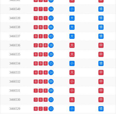
3466541
8
3
9
20
大
中
3466540
4
7
3
14
小
错
3466539
7
4
1
12
大
错
3466538
0
6
0
06
大
错
3466537
0
1
2
03
大
错
3466536
2
8
8
18
大
中
3466535
6
9
5
20
大
中
3466534
0
9
6
15
小
错
3466533
4
6
4
14
大
中
3466532
6
0
3
09
小
中
3466531
1
0
8
09
小
中
3466530
5
6
4
15
大
中
3466529
6
2
7
15
小
错