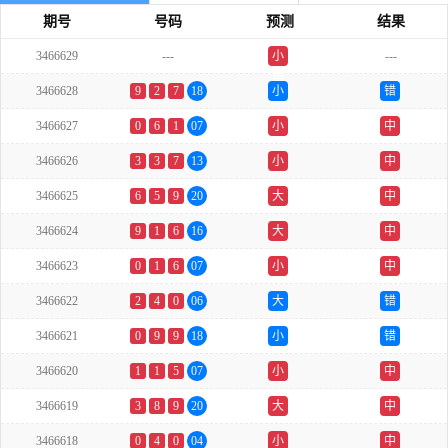
期号
号码
预测
结果
3466629
---
小
---
单
3466628
9
2
7
18
小
错
3466627
0
6
1
07
小
中
3466626
3
3
7
13
小
中
3466625
6
5
9
20
大
中
3466624
9
1
6
16
大
中
3466623
0
1
6
07
小
中
3466622
2
4
0
06
大
错
3466621
0
9
9
18
小
错
3466620
1
1
5
07
小
中
3466619
3
8
9
20
大
中
3466618
0
4
0
04
小
中