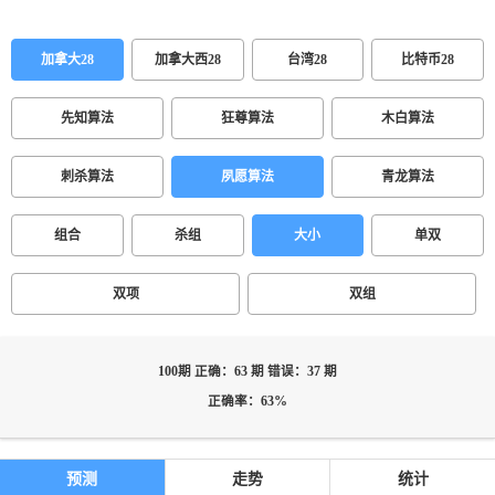
加拿大28
加拿大西28
台湾28
比特币28
先知算法
狂尊算法
木白算法
刺杀算法
夙愿算法
青龙算法
组合
杀组
大小
单双
双项
双组
100期 正确：63 期 错误：37 期
正确率：63%
预测
走势
统计