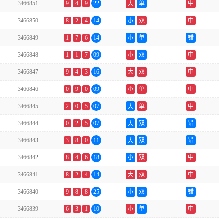
3466851
9
4
9
22
大
单
中
3466850
8
2
4
14
小
双
中
3466849
1
7
6
14
小
单
错
3466848
1
1
7
09
小
双
中
3466847
9
4
3
16
大
双
中
3466846
0
9
0
09
小
单
中
3466845
2
0
5
07
大
单
中
3466844
0
2
5
07
大
双
错
3466843
3
8
0
11
大
双
错
3466842
8
4
6
18
小
双
中
3466841
8
2
4
14
大
双
中
3466840
9
8
8
25
小
双
错
3466839
6
3
1
10
小
单
中