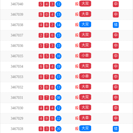
大双
3467040
5
4
3
12
殺
中
大单
3467039
9
0
4
13
殺
中
大双
3467038
4
8
2
14
殺
错
大双
3467037
2
7
6
15
殺
中
大双
3467036
5
7
3
15
殺
中
小单
3467035
6
5
5
16
殺
中
大双
3467034
6
9
4
19
殺
中
小单
3467033
0
7
8
15
殺
中
大单
3467032
5
0
8
13
殺
中
大双
3467031
1
7
0
08
殺
中
大双
3467030
4
4
4
12
殺
中
大单
3467029
4
9
9
22
殺
中
大双
3467028
8
3
9
20
殺
错