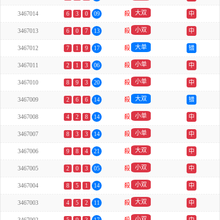
大双
3467014
6
3
0
09
殺
中
小双
3467013
6
0
7
13
殺
中
大单
3467012
7
1
9
17
殺
错
小单
3467011
2
1
3
06
殺
中
小单
3467010
8
9
3
20
殺
中
大双
3467009
2
6
6
14
殺
错
小单
3467008
4
2
8
14
殺
中
小单
3467007
8
3
3
14
殺
中
大双
3467006
9
8
4
21
殺
中
小双
3467005
2
0
3
05
殺
中
小双
3467004
8
5
1
14
殺
中
大双
3467003
4
5
2
11
殺
中
小双