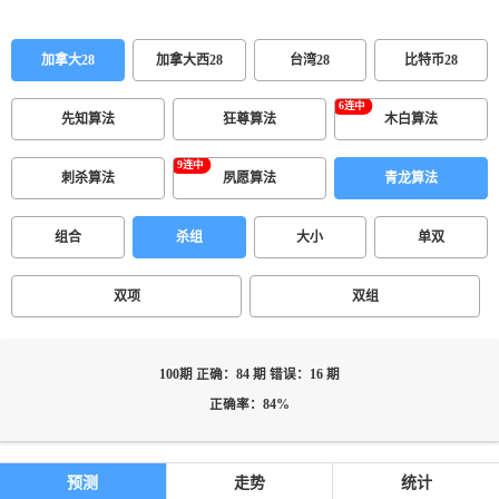
加拿大28
加拿大西28
台湾28
比特币28
先知算法
狂尊算法
木白算法
刺杀算法
夙愿算法
青龙算法
组合
杀组
大小
单双
双项
双组
100期 正确：84 期 错误：16 期
正确率：84%
预测
走势
统计