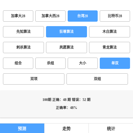
加拿大28
加拿大西28
台湾28
比特币28
先知算法
狂尊算法
木白算法
刺杀算法
夙愿算法
青龙算法
组合
杀组
大小
单双
双项
双组
100期 正确：48 期 错误：52 期
正确率：48%
预测
走势
统计