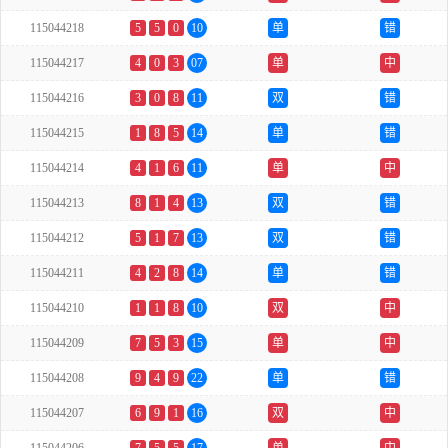
115044218
5
5
0
10
单
错
115044217
4
0
3
07
单
中
115044216
3
0
8
11
双
错
115044215
1
8
5
14
单
错
115044214
4
1
6
11
单
中
115044213
8
1
4
13
双
错
115044212
5
1
7
13
双
错
115044211
4
2
8
14
单
错
115044210
1
1
8
10
双
中
115044209
7
5
3
15
单
中
115044208
9
4
9
22
单
错
115044207
6
9
1
16
双
中