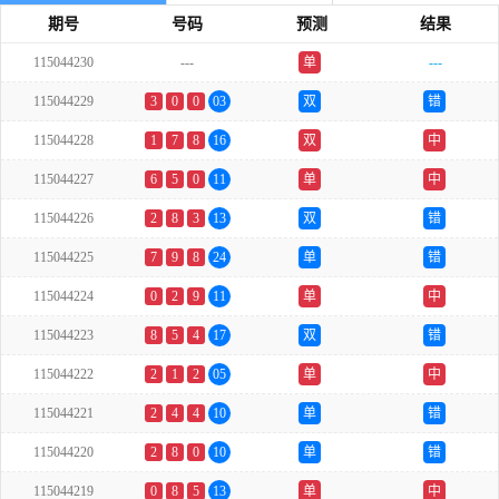
期号
号码
预测
结果
115044230
---
单
---
115044229
3
0
0
03
双
错
115044228
1
7
8
16
双
中
115044227
6
5
0
11
单
中
115044226
2
8
3
13
双
错
115044225
7
9
8
24
单
错
115044224
0
2
9
11
单
中
115044223
8
5
4
17
双
错
115044222
2
1
2
05
单
中
115044221
2
4
4
10
单
错
115044220
2
8
0
10
单
错
115044219
0
8
5
13
单
中