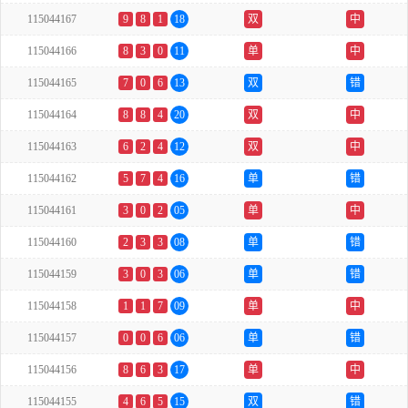
115044167
9
8
1
18
双
中
115044166
8
3
0
11
单
中
115044165
7
0
6
13
双
错
115044164
8
8
4
20
双
中
115044163
6
2
4
12
双
中
115044162
5
7
4
16
单
错
115044161
3
0
2
05
单
中
115044160
2
3
3
08
单
错
115044159
3
0
3
06
单
错
115044158
1
1
7
09
单
中
115044157
0
0
6
06
单
错
115044156
8
6
3
17
单
中
115044155
4
6
5
15
双
错