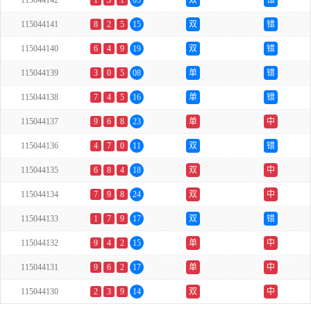
115044142
1
3
1
05
双
错
115044141
8
2
5
15
双
错
115044140
6
4
9
19
双
错
115044139
3
0
5
08
单
错
115044138
7
4
5
16
单
错
115044137
9
6
8
23
单
中
115044136
4
7
0
11
双
错
115044135
6
8
4
18
双
中
115044134
7
9
8
24
双
中
115044133
1
7
9
17
双
错
115044132
9
4
2
15
单
中
115044131
9
6
2
17
单
中
115044130
2
3
9
14
双
中