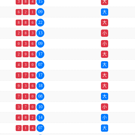
15
大
3
8
4
09
大
6
2
1
22
大
8
8
6
13
小
2
8
3
09
小
0
3
6
17
大
2
9
6
07
大
4
3
0
17
大
1
7
9
18
大
9
3
6
08
大
7
1
0
10
小
3
7
0
14
小
4
8
2
07
大
2
1
4