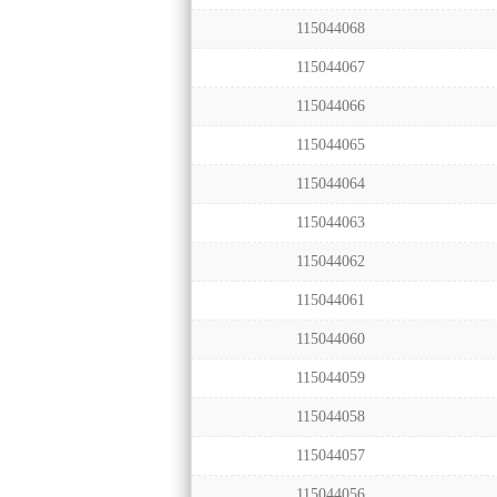
115044068
115044067
115044066
115044065
115044064
115044063
115044062
115044061
115044060
115044059
115044058
115044057
115044056