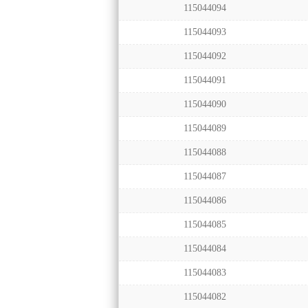
115044094
115044093
115044092
115044091
115044090
115044089
115044088
115044087
115044086
115044085
115044084
115044083
115044082