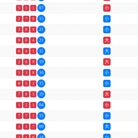
07
小
5
1
1
15
小
2
7
6
21
小
3
9
9
21
大
9
8
4
11
大
6
4
1
19
大
2
8
9
16
小
5
3
8
15
小
8
5
2
19
大
7
9
3
04
小
1
2
1
15
小
7
7
1
09
大
1
1
7
14
小
5
1
8