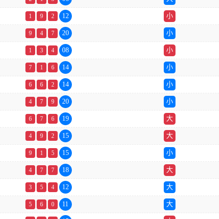
12
小
1
9
2
20
小
9
4
7
08
小
1
3
4
14
小
7
1
6
14
小
6
6
2
20
小
4
7
9
19
大
6
7
6
15
大
4
9
2
15
小
9
1
5
18
大
4
7
7
12
大
3
5
4
11
大
5
6
0