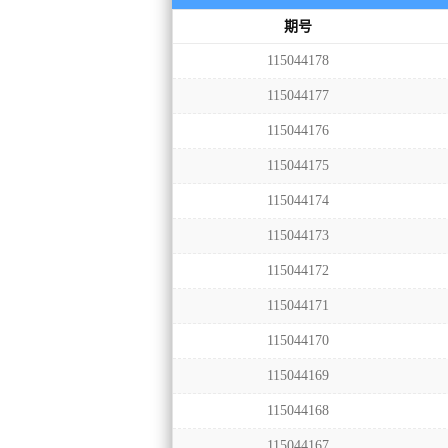
期号
115044178
115044177
115044176
115044175
115044174
115044173
115044172
115044171
115044170
115044169
115044168
115044167