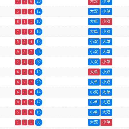
20
大双
小单
7
7
6
12
大双
小单
5
3
4
10
大单
小双
8
1
1
16
大单
小双
7
7
2
18
小双
大单
5
9
4
24
小双
大单
9
8
7
07
大双
小单
2
4
1
19
大单
小双
6
8
5
20
大单
小双
6
7
7
14
小双
大单
6
8
0
17
小单
大双
9
1
7
19
小单
大双
5
8
6
05
大双
小单
1
3
1