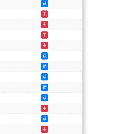
错
中
中
中
中
错
错
错
错
错
中
错
中