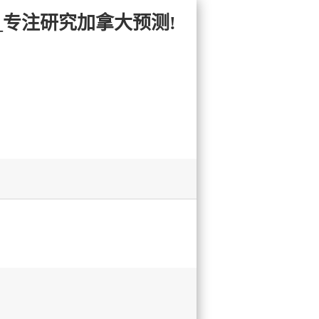
官网_专注研究加拿大预测!