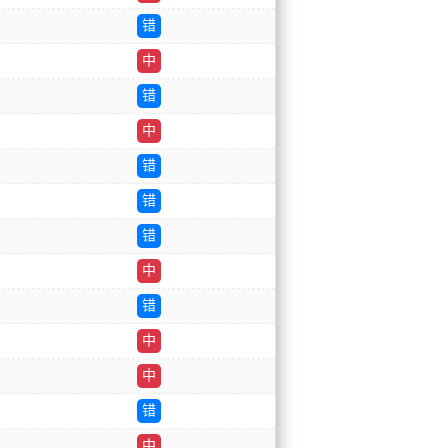
错
中
错
中
错
错
错
中
错
中
中
错
中