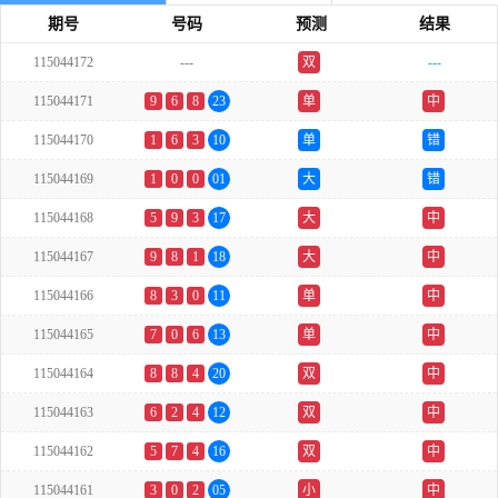
期号
号码
预测
结果
115044172
---
双
---
115044171
9
6
8
23
单
中
115044170
1
6
3
10
单
错
115044169
1
0
0
01
大
错
115044168
5
9
3
17
大
中
115044167
9
8
1
18
大
中
115044166
8
3
0
11
单
中
115044165
7
0
6
13
单
中
115044164
8
8
4
20
双
中
115044163
6
2
4
12
双
中
115044162
5
7
4
16
双
中
115044161
3
0
2
05
小
中