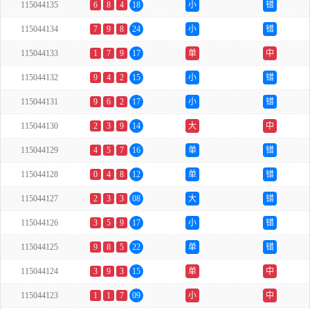
115044135
6
8
4
18
小
错
115044134
7
9
8
24
小
错
115044133
1
7
9
17
单
中
115044132
9
4
2
15
小
错
115044131
9
6
2
17
小
错
115044130
2
3
9
14
大
中
115044129
4
5
7
16
单
错
115044128
0
4
8
12
单
错
115044127
2
3
3
08
大
错
115044126
3
5
9
17
小
错
115044125
9
8
5
22
单
错
115044124
3
9
3
15
单
中
115044123
1
1
7
09
小
中