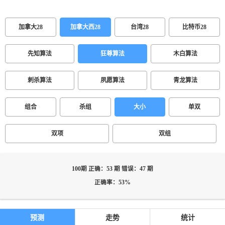
加拿大28
加拿大西28
台湾28
比特币28
先知算法
狂尊算法
木白算法
刺杀算法
夙愿算法
青龙算法
组合
杀组
大小
单双
双项
双组
100期 正确：53 期 错误：47 期
正确率：53%
预测
走势
统计