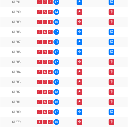
61291
2
7
3
12
大
错
61290
3
5
6
14
大
中
61289
8
1
1
10
小
中
61288
7
6
9
22
小
错
61287
0
1
4
05
大
错
61286
6
9
2
17
小
错
61285
5
7
0
12
小
中
61284
5
6
4
15
大
中
61283
8
7
2
17
大
中
61282
9
0
9
18
大
中
61281
8
8
0
16
大
中
61280
2
6
9
17
小
错
61279
1
1
8
10
小
中