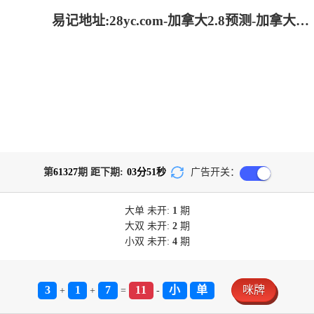
易记地址:28yc.com-加拿大2.8预测-加拿大pc28在线预测官网_专注研究加拿大预测!
第
61327
期 距下期:
03
分
51
秒
广告开关：
大单
未开:
1
期
大双
未开:
2
期
小双
未开:
4
期
3
1
7
11
小
单
咪牌
+
+
=
-