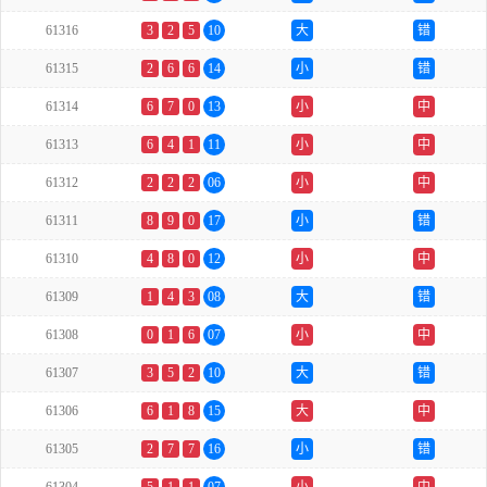
61316
3
2
5
10
大
错
61315
2
6
6
14
小
错
61314
6
7
0
13
小
中
61313
6
4
1
11
小
中
61312
2
2
2
06
小
中
61311
8
9
0
17
小
错
61310
4
8
0
12
小
中
61309
1
4
3
08
大
错
61308
0
1
6
07
小
中
61307
3
5
2
10
大
错
61306
6
1
8
15
大
中
61305
2
7
7
16
小
错