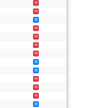
中
中
错
中
中
中
中
错
错
中
中
中
错