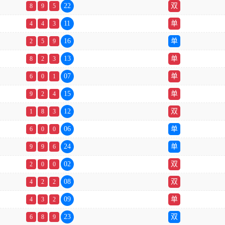
22
双
8
9
5
11
单
4
4
3
16
单
2
5
9
13
单
8
2
3
07
单
6
0
1
15
单
9
2
4
12
双
1
8
3
06
单
6
0
0
24
单
9
9
6
02
双
2
0
0
08
双
4
2
2
09
单
4
3
2
23
双
6
8
9