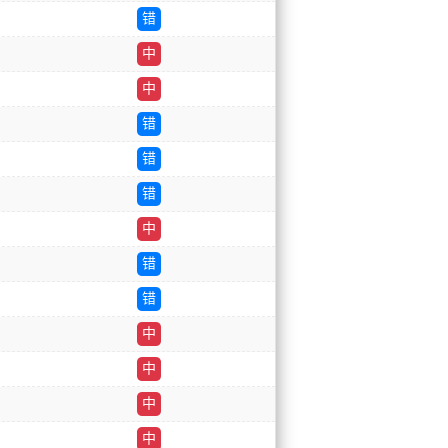
错
中
中
错
错
错
中
错
错
中
中
中
中