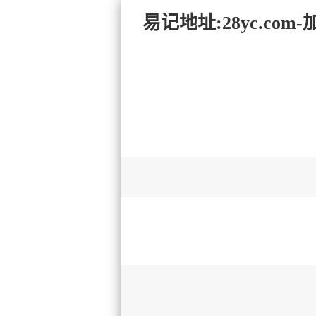
易记地址:28yc.co