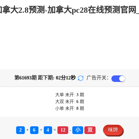
m-加拿大2.8预测-加拿大pc28在线预测
第
61693
期 距下期:
02
分
11
秒
广告开关：
大单
未开:
3
期
大双
未开:
6
期
小单
未开:
8
期
2
+
6
+
4
=
12
-
小
双
咪牌