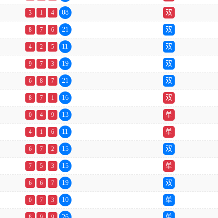
08
双
3
1
4
21
双
8
7
6
11
双
4
2
5
19
双
9
7
3
21
双
6
8
7
16
双
8
7
1
13
单
0
4
9
11
单
4
1
6
15
双
6
7
2
15
单
7
5
3
19
双
6
6
7
10
单
0
7
3
26
单
8
9
9