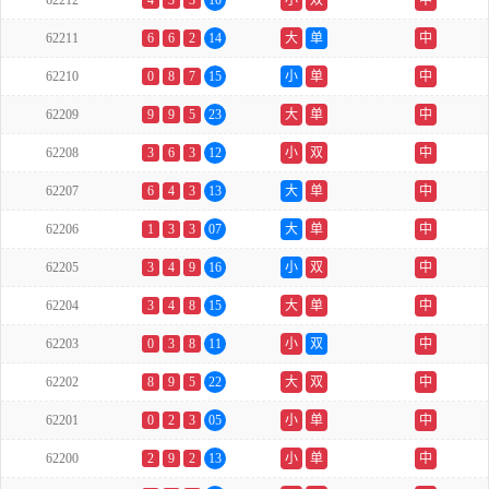
62212
4
3
3
10
小
双
中
62211
6
6
2
14
大
单
中
62210
0
8
7
15
小
单
中
62209
9
9
5
23
大
单
中
62208
3
6
3
12
小
双
中
62207
6
4
3
13
大
单
中
62206
1
3
3
07
大
单
中
62205
3
4
9
16
小
双
中
62204
3
4
8
15
大
单
中
62203
0
3
8
11
小
双
中
62202
8
9
5
22
大
双
中
62201
0
2
3
05
小
单
中
62200
2
9
2
13
小
单
中