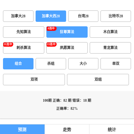
加拿大28
加拿大西28
台湾28
比特币28
先知算法
狂尊算法
木白算法
刺杀算法
夙愿算法
青龙算法
组合
杀组
大小
单双
双项
双组
100期 正确：82 期 错误：18 期
正确率：82%
预测
走势
统计