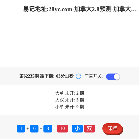
易记地址:28yc.com-加拿大2.8预测-加拿大pc28在线预测官网_专注研究加拿大预测!
第
62235
期 距下期:
03
分
11
秒
广告开关：
大单
未开:
2
期
大双
未开:
3
期
小单
未开:
9
期
1
6
3
10
小
双
咪牌
+
+
=
-