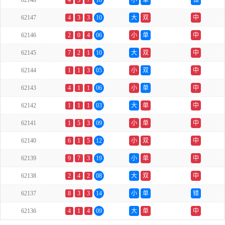
62148
4
5
7
16
小
单
错
62147
4
3
3
10
大
双
中
62146
2
0
4
06
小
单
中
62145
7
2
1
10
大
双
中
62144
1
1
3
05
小
双
中
62143
4
1
1
06
小
单
中
62142
1
1
1
03
大
单
中
62141
1
5
3
09
小
单
中
62140
6
1
5
12
小
双
中
62139
9
7
3
19
小
单
中
62138
2
4
2
08
大
双
中
62137
8
3
3
14
小
单
错
62136
4
1
4
09
大
单
中