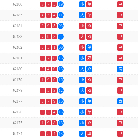
62186
7
7
5
19
小
单
中
62185
4
3
4
11
大
单
中
62184
3
0
5
08
小
双
中
62183
7
9
8
24
大
双
中
62182
0
5
1
06
小
单
中
62181
3
7
6
16
小
双
中
62180
9
4
0
13
大
双
错
62179
1
6
9
16
小
双
中
62178
4
5
3
12
大
双
中
62177
0
7
9
16
小
单
错
62176
9
2
4
15
小
单
中
62175
1
9
8
18
小
双
中
62174
4
5
4
13
大
单
中