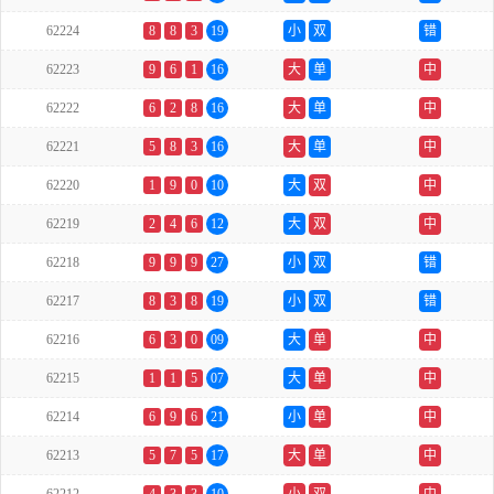
62224
8
8
3
19
小
双
错
62223
9
6
1
16
大
单
中
62222
6
2
8
16
大
单
中
62221
5
8
3
16
大
单
中
62220
1
9
0
10
大
双
中
62219
2
4
6
12
大
双
中
62218
9
9
9
27
小
双
错
62217
8
3
8
19
小
双
错
62216
6
3
0
09
大
单
中
62215
1
1
5
07
大
单
中
62214
6
9
6
21
小
单
中
62213
5
7
5
17
大
单
中