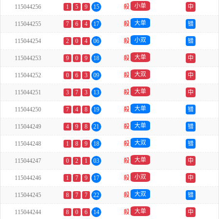
小单
115044256
1
5
9
15
殺
中
大单
115044255
7
6
4
17
殺
错
小双
115044254
2
0
4
06
殺
错
大单
115044253
9
0
9
18
殺
中
大双
115044252
0
6
3
09
殺
中
大单
115044251
3
7
3
13
殺
中
大单
115044250
7
4
8
19
殺
错
大单
115044249
4
9
8
21
殺
错
大双
115044248
1
8
9
18
殺
错
大单
115044247
0
2
1
03
殺
中
小双
115044246
1
7
9
17
殺
中
大双
115044245
8
7
7
22
殺
错
大单
115044244
8
0
6
14
殺
中