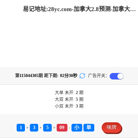
易记地址:28yc.com-加拿大2.8预测-加拿大pc28在线预测官网_专注研究加拿大预测!
第
115044305
期 距下期:
02
分
30
秒
广告开关：
大单
未开:
2
期
大双
未开:
5
期
小双
未开:
3
期
1
3
5
09
小
单
咪牌
+
+
=
-