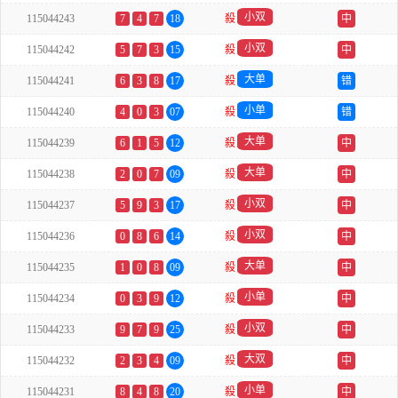
小双
115044243
7
4
7
18
殺
中
小双
115044242
5
7
3
15
殺
中
大单
115044241
6
3
8
17
殺
错
小单
115044240
4
0
3
07
殺
错
大单
115044239
6
1
5
12
殺
中
大单
115044238
2
0
7
09
殺
中
小双
115044237
5
9
3
17
殺
中
小双
115044236
0
8
6
14
殺
中
大单
115044235
1
0
8
09
殺
中
小单
115044234
0
3
9
12
殺
中
小双
115044233
9
7
9
25
殺
中
大双
115044232
2
3
4
09
殺
中
小单
115044231
8
4
8
20
殺
中