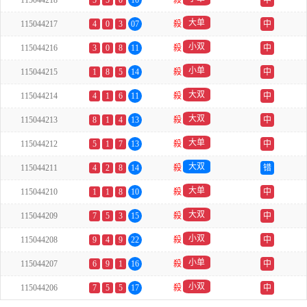
115044218
5
5
0
10
殺
中
大单
115044217
4
0
3
07
殺
中
小双
115044216
3
0
8
11
殺
中
小单
115044215
1
8
5
14
殺
中
大双
115044214
4
1
6
11
殺
中
大双
115044213
8
1
4
13
殺
中
大单
115044212
5
1
7
13
殺
中
大双
115044211
4
2
8
14
殺
错
大单
115044210
1
1
8
10
殺
中
大双
115044209
7
5
3
15
殺
中
小双
115044208
9
4
9
22
殺
中
小单
115044207
6
9
1
16
殺
中
小双
115044206
7
5
5
17
殺
中