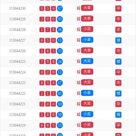
大单
115044230
0
3
4
07
殺
中
大单
115044229
3
0
0
03
殺
中
小双
115044228
1
7
8
16
殺
中
小单
115044227
6
5
0
11
殺
错
大单
115044226
2
8
3
13
殺
中
大双
115044225
7
9
8
24
殺
错
大单
115044224
0
2
9
11
殺
中
大双
115044223
8
5
4
17
殺
中
小单
115044222
2
1
2
05
殺
错
大双
115044221
2
4
4
10
殺
中
小双
115044220
2
8
0
10
殺
错
小双
115044219
0
8
5
13
殺
中
小单