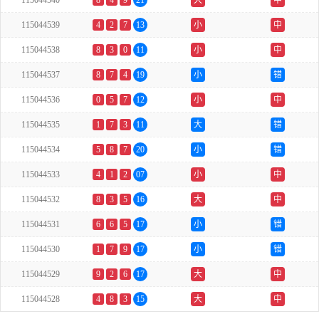
115044540
8
4
9
21
大
中
115044539
4
2
7
13
小
中
115044538
8
3
0
11
小
中
115044537
8
7
4
19
小
错
115044536
0
5
7
12
小
中
115044535
1
7
3
11
大
错
115044534
5
8
7
20
小
错
115044533
4
1
2
07
小
中
115044532
8
3
5
16
大
中
115044531
6
6
5
17
小
错
115044530
1
7
9
17
小
错
115044529
9
2
6
17
大
中
115044528
4
8
3
15
大
中