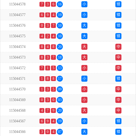
115044578
7
3
6
16
小
错
115044577
6
9
4
19
小
错
115044576
0
3
7
10
大
错
115044575
4
2
4
10
大
错
115044574
8
4
8
20
大
中
115044573
8
3
7
18
大
中
115044572
7
1
5
13
小
中
115044571
1
8
8
17
小
错
115044570
1
3
5
09
小
中
115044569
0
3
0
03
小
中
115044568
4
7
9
20
大
中
115044567
6
9
4
19
小
错
115044566
3
0
4
07
大
错