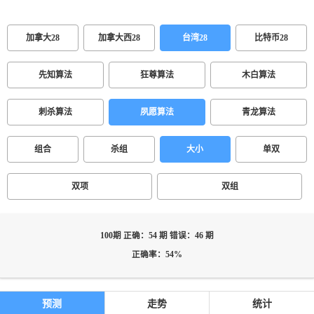
加拿大28
加拿大西28
台湾28
比特币28
先知算法
狂尊算法
木白算法
刺杀算法
夙愿算法
青龙算法
组合
杀组
大小
单双
双项
双组
100期 正确：54 期 错误：46 期
正确率：54%
预测
走势
统计