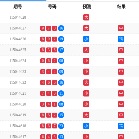
期号
号码
预测
结果
115044628
---
大
---
双
115044627
9
7
0
16
大
中
115044626
8
9
2
19
小
错
115044625
8
3
6
17
大
中
115044624
0
6
2
08
小
中
115044623
3
4
2
09
小
中
115044622
4
6
6
16
大
中
115044621
7
4
0
11
小
中
115044620
3
4
1
08
小
中
115044619
8
5
2
15
大
中
115044618
8
8
7
23
小
错
115044617
6
4
3
13
小
中