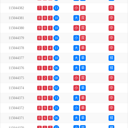
115044382
7
5
1
13
小
单
中
115044381
8
0
2
10
大
双
中
115044380
9
0
1
10
小
双
中
115044379
6
5
5
16
小
双
中
115044378
2
5
4
11
大
单
中
115044377
6
4
0
10
大
单
错
115044376
1
1
4
06
大
单
错
115044375
1
2
5
08
小
双
中
115044374
1
1
0
02
小
单
中
115044373
6
0
7
13
大
单
中
115044372
8
9
4
21
小
单
中
115044371
0
6
0
06
大
单
错