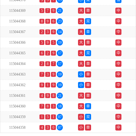
115044370
3
5
7
15
小
双
错
115044369
5
7
9
21
大
单
中
115044368
8
9
6
23
大
双
中
115044367
2
3
9
14
大
单
中
115044366
5
9
5
19
大
单
中
115044365
6
2
9
17
大
双
中
115044364
2
8
7
17
大
单
中
115044363
7
3
9
19
小
单
中
115044362
9
1
9
19
小
单
中
115044361
4
9
8
21
大
单
中
115044360
7
8
3
18
大
单
中
115044359
1
5
1
07
小
双
中
115044358
4
3
0
07
小
单
中