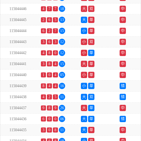
115044446
4
7
7
18
大
双
中
115044445
2
6
5
13
大
单
中
115044444
6
2
7
15
小
单
中
115044443
3
6
3
12
小
双
中
115044442
4
8
0
12
小
单
中
115044441
3
8
4
15
大
单
中
115044440
1
0
4
05
小
单
中
115044439
8
4
4
16
小
单
错
115044438
4
2
5
11
大
双
错
115044437
9
8
9
26
大
单
中
115044436
6
0
0
06
大
单
错
115044435
3
0
8
11
大
单
中