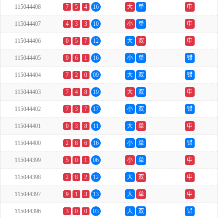
115044408
7
5
4
16
大
单
中
115044407
4
3
3
10
小
单
中
115044406
0
5
7
12
大
双
中
115044405
9
6
1
16
小
单
错
115044404
7
2
0
09
大
双
错
115044403
7
4
8
19
大
双
中
115044402
7
3
7
17
小
双
错
115044401
0
3
8
11
大
单
中
115044400
2
8
6
16
小
单
错
115044399
5
0
1
06
小
单
中
115044398
2
8
2
12
大
双
中
115044397
9
1
3
13
大
单
中
115044396
3
0
0
03
大
双
错