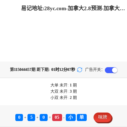
易记地址:28yc.com-加拿大2.8预测-加拿大pc28在线预测官网_专注研究加拿大预测!
第
115044457
期 距下期:
01
时
12
分
07
秒
广告开关：
大单
未开:
1
期
大双
未开:
3
期
小双
未开:
2
期
0
5
0
05
小
单
咪牌
+
+
=
-