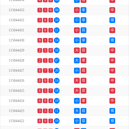
115044434
4
6
8
18
小
双
中
115044433
5
3
0
08
小
单
中
115044432
3
8
5
16
小
单
错
115044431
0
8
3
11
小
双
中
115044430
9
1
4
14
小
单
错
115044429
2
5
9
16
大
双
中
115044428
2
1
4
07
大
单
中
115044427
6
7
7
20
小
双
中
115044426
0
9
5
14
大
双
中
115044425
6
5
7
18
大
双
中
115044424
6
9
4
19
小
单
中
115044423
3
5
3
11
大
双
错
115044422
8
9
2
19
小
双
错