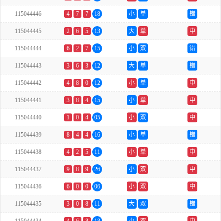
115044446
4
7
7
18
小
单
错
115044445
2
6
5
13
大
单
中
115044444
6
2
7
15
小
双
错
115044443
3
6
3
12
大
单
错
115044442
4
8
0
12
小
单
中
115044441
3
8
4
15
小
单
中
115044440
1
0
4
05
小
双
中
115044439
8
4
4
16
小
单
错
115044438
4
2
5
11
小
单
中
115044437
9
8
9
26
小
双
中
115044436
6
0
0
06
小
双
中
115044435
3
0
8
11
大
双
错