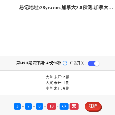
易记地址:28yc.com-加拿大2.8预测-加拿大pc28在线预测官网_专注研究加拿大预测!
第
61911
期 距下期:
42
分
39
秒
广告开关：
大单
未开:
2
期
大双
未开:
1
期
小单
未开:
6
期
3
7
0
10
小
双
咪牌
+
+
=
-