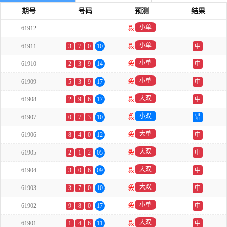
期号
号码
预测
结果
小单
61912
---
殺
---
小单
61911
3
7
0
10
殺
中
小单
61910
2
3
9
14
殺
中
小单
61909
5
3
9
17
殺
中
大双
61908
2
9
6
17
殺
中
小双
61907
0
7
3
10
殺
错
大单
61906
8
4
0
12
殺
中
大双
61905
2
1
2
05
殺
中
大双
61904
3
0
6
09
殺
中
大双
61903
3
7
0
10
殺
中
小单
61902
9
8
0
17
殺
中
大双
61901
1
4
6
11
殺
中