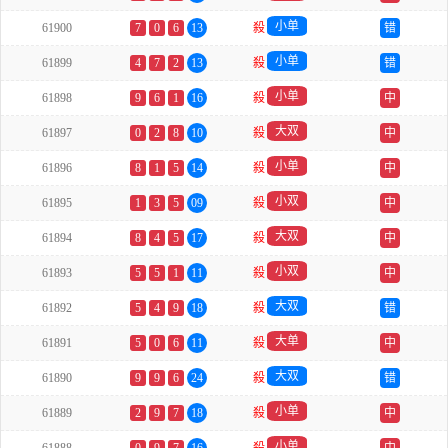
小单
61900
7
0
6
13
殺
错
小单
61899
4
7
2
13
殺
错
小单
61898
9
6
1
16
殺
中
大双
61897
0
2
8
10
殺
中
小单
61896
8
1
5
14
殺
中
小双
61895
1
3
5
09
殺
中
大双
61894
8
4
5
17
殺
中
小双
61893
5
5
1
11
殺
中
大双
61892
5
4
9
18
殺
错
大单
61891
5
0
6
11
殺
中
大双
61890
9
9
6
24
殺
错
小单
61889
2
9
7
18
殺
中
小单