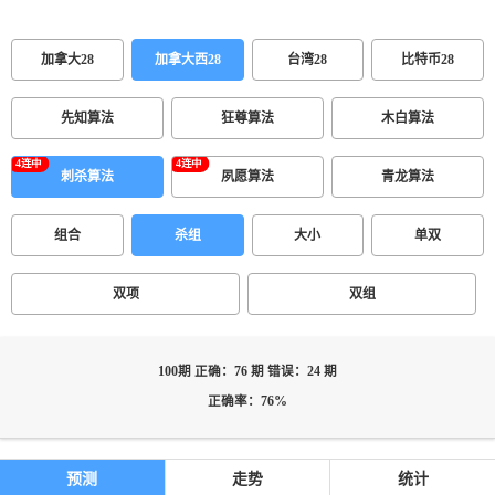
加拿大28
加拿大西28
台湾28
比特币28
先知算法
狂尊算法
木白算法
刺杀算法
夙愿算法
青龙算法
组合
杀组
大小
单双
双项
双组
100期 正确：76 期 错误：24 期
正确率：76%
预测
走势
统计