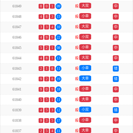
大双
61849
8
0
1
09
殺
中
小单
61848
4
8
3
15
殺
中
大双
61847
3
3
4
10
殺
中
小双
61846
4
9
9
22
殺
中
小单
61845
5
2
1
08
殺
中
大双
61844
4
8
1
13
殺
中
小单
61843
2
1
8
11
殺
错
大单
61842
9
2
8
19
殺
错
小单
61841
9
0
9
18
殺
中
大单
61840
5
5
1
11
殺
中
小双
61839
4
5
3
12
殺
错
小单
61838
9
3
5
17
殺
中
大单
61837
2
5
4
11
殺
中