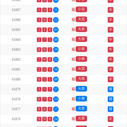
61888
0
9
7
16
殺
中
小双
61887
5
3
3
11
殺
中
大双
61886
3
8
1
12
殺
中
大单
61885
2
1
0
03
殺
中
大单
61884
1
7
1
09
殺
中
小单
61883
9
8
2
19
殺
中
小单
61882
7
9
6
22
殺
中
大双
61881
2
3
5
10
殺
中
大单
61880
6
2
1
09
殺
中
大单
61879
3
7
7
17
殺
错
小单
61878
0
7
6
13
殺
错
大单
61877
9
8
0
17
殺
错
大单
61876
9
9
6
24
殺
中