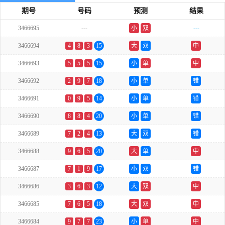
期号
号码
预测
结果
3466695
---
小
双
---
3466694
4
8
3
15
大
双
中
3466693
5
5
5
15
小
单
中
3466692
2
9
7
18
小
单
错
3466691
0
9
5
14
小
单
错
3466690
8
8
4
20
小
单
错
3466689
7
2
4
13
大
双
错
3466688
9
6
5
20
大
单
中
3466687
7
1
9
17
小
双
错
3466686
3
6
3
12
大
双
中
3466685
7
6
5
18
大
双
中
3466684
9
7
7
23
小
单
中