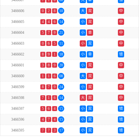
3466607
7
1
0
08
大
单
错
3466606
0
2
8
10
大
双
中
3466605
4
4
6
14
小
双
中
3466604
5
7
9
21
小
单
中
3466603
0
6
5
11
小
双
中
3466602
8
9
1
18
小
单
错
3466601
3
8
9
20
小
双
中
3466600
1
1
6
08
大
双
中
3466599
8
7
9
24
小
双
中
3466598
7
1
6
14
大
双
中
3466597
5
6
4
15
小
双
错
3466596
4
7
4
15
小
双
错
3466595
7
7
3
17
小
双
错