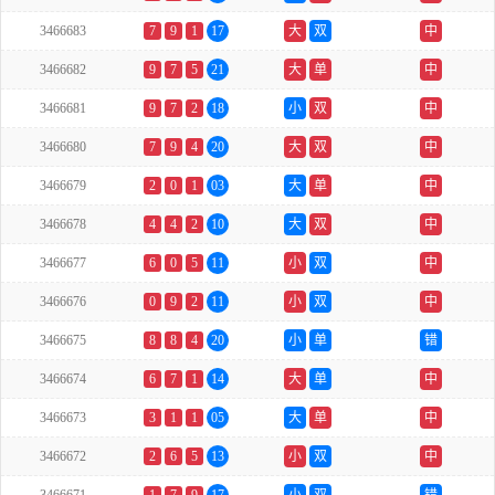
3466683
7
9
1
17
大
双
中
3466682
9
7
5
21
大
单
中
3466681
9
7
2
18
小
双
中
3466680
7
9
4
20
大
双
中
3466679
2
0
1
03
大
单
中
3466678
4
4
2
10
大
双
中
3466677
6
0
5
11
小
双
中
3466676
0
9
2
11
小
双
中
3466675
8
8
4
20
小
单
错
3466674
6
7
1
14
大
单
中
3466673
3
1
1
05
大
单
中
3466672
2
6
5
13
小
双
中