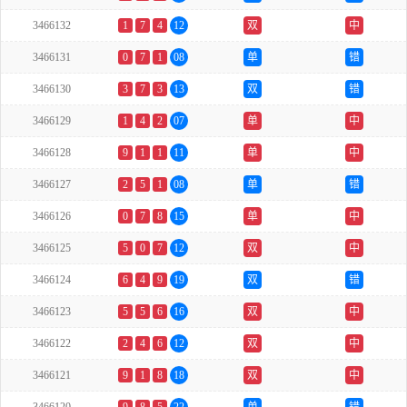
3466132
1
7
4
12
双
中
3466131
0
7
1
08
单
错
3466130
3
7
3
13
双
错
3466129
1
4
2
07
单
中
3466128
9
1
1
11
单
中
3466127
2
5
1
08
单
错
3466126
0
7
8
15
单
中
3466125
5
0
7
12
双
中
3466124
6
4
9
19
双
错
3466123
5
5
6
16
双
中
3466122
2
4
6
12
双
中
3466121
9
1
8
18
双
中