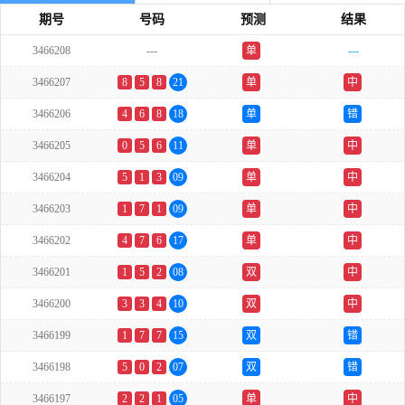
期号
号码
预测
结果
3466208
---
单
---
3466207
8
5
8
21
单
中
3466206
4
6
8
18
单
错
3466205
0
5
6
11
单
中
3466204
5
1
3
09
单
中
3466203
1
7
1
09
单
中
3466202
4
7
6
17
单
中
3466201
1
5
2
08
双
中
3466200
3
3
4
10
双
中
3466199
1
7
7
15
双
错
3466198
5
0
2
07
双
错
3466197
2
2
1
05
单
中