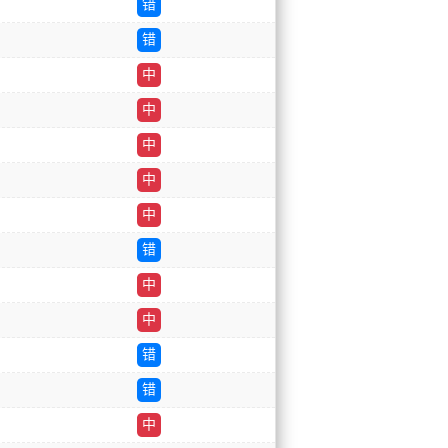
错
错
中
中
中
中
中
错
中
中
错
错
中