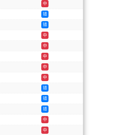
中
错
错
中
中
中
中
中
错
错
错
中
中