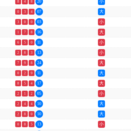
20
小
8
4
8
07
大
0
3
4
03
小
3
0
0
16
大
1
7
8
11
小
6
5
0
13
小
2
8
3
24
大
7
9
8
11
大
0
2
9
17
大
8
5
4
05
小
2
1
2
10
大
2
4
4
10
大
2
8
0
13
小
0
8
5