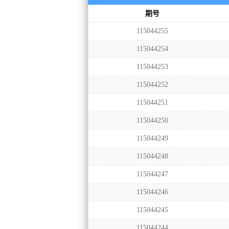
期号
115044255
115044254
115044253
115044252
115044251
115044250
115044249
115044248
115044247
115044246
115044245
115044244