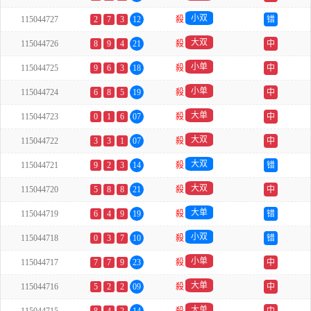
小双
115044727
2
7
3
12
殺
错
大双
115044726
8
9
4
21
殺
中
小单
115044725
9
6
3
18
殺
中
小单
115044724
6
8
5
19
殺
中
大单
115044723
0
1
6
07
殺
中
大双
115044722
3
3
1
07
殺
中
大双
115044721
9
2
3
14
殺
错
大双
115044720
5
8
8
21
殺
中
大单
115044719
6
4
9
19
殺
错
小双
115044718
0
3
7
10
殺
错
小单
115044717
7
7
9
23
殺
中
大单
115044716
5
2
2
09
殺
中
大单