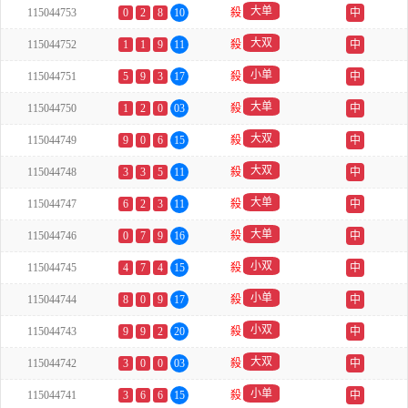
大单
115044753
0
2
8
10
殺
中
大双
115044752
1
1
9
11
殺
中
小单
115044751
5
9
3
17
殺
中
大单
115044750
1
2
0
03
殺
中
大双
115044749
9
0
6
15
殺
中
大双
115044748
3
3
5
11
殺
中
大单
115044747
6
2
3
11
殺
中
大单
115044746
0
7
9
16
殺
中
小双
115044745
4
7
4
15
殺
中
小单
115044744
8
0
9
17
殺
中
小双
115044743
9
9
2
20
殺
中
大双
115044742
3
0
0
03
殺
中
小单
115044741
3
6
6
15
殺
中