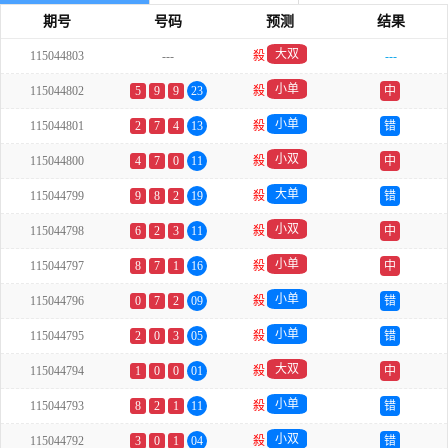
期号
号码
预测
结果
大双
115044803
---
殺
---
小单
115044802
5
9
9
23
殺
中
小单
115044801
2
7
4
13
殺
错
小双
115044800
4
7
0
11
殺
中
大单
115044799
9
8
2
19
殺
错
小双
115044798
6
2
3
11
殺
中
小单
115044797
8
7
1
16
殺
中
小单
115044796
0
7
2
09
殺
错
小单
115044795
2
0
3
05
殺
错
大双
115044794
1
0
0
01
殺
中
小单
115044793
8
2
1
11
殺
错
小双
115044792
3
0
1
04
殺
错