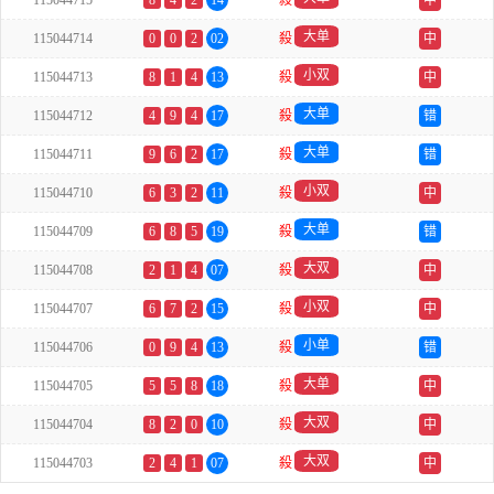
115044715
8
4
2
14
殺
中
大单
115044714
0
0
2
02
殺
中
小双
115044713
8
1
4
13
殺
中
大单
115044712
4
9
4
17
殺
错
大单
115044711
9
6
2
17
殺
错
小双
115044710
6
3
2
11
殺
中
大单
115044709
6
8
5
19
殺
错
大双
115044708
2
1
4
07
殺
中
小双
115044707
6
7
2
15
殺
中
小单
115044706
0
9
4
13
殺
错
大单
115044705
5
5
8
18
殺
中
大双
115044704
8
2
0
10
殺
中
大双
115044703
2
4
1
07
殺
中