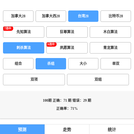
加拿大28
加拿大西28
台湾28
比特币28
先知算法
狂尊算法
木白算法
刺杀算法
夙愿算法
青龙算法
组合
杀组
大小
单双
双项
双组
100期 正确：71 期 错误：29 期
正确率：71%
预测
走势
统计