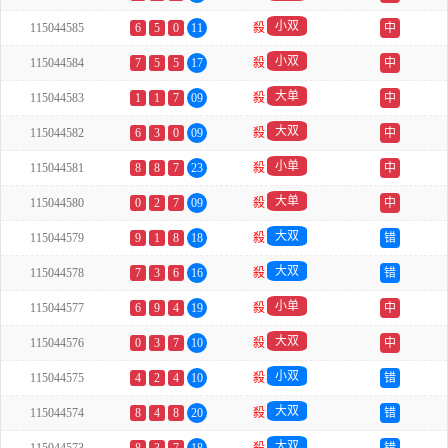
小双
115044585
6
5
0
11
殺
中
小双
115044584
7
5
5
17
殺
中
大单
115044583
1
1
7
09
殺
中
大双
115044582
6
3
0
09
殺
中
小单
115044581
8
8
7
23
殺
中
大单
115044580
0
2
7
09
殺
中
大双
115044579
9
1
8
18
殺
错
大双
115044578
7
3
6
16
殺
错
小单
115044577
6
9
4
19
殺
中
大双
115044576
0
3
7
10
殺
中
小双
115044575
4
2
4
10
殺
错
大双
115044574
8
4
8
20
殺
错
大双