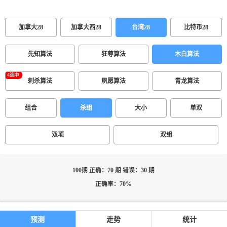
加拿大28
加拿大西28
台湾28
比特币28
先知算法
狂尊算法
木白算法
刺杀算法
夙愿算法
青龙算法
组合
杀组
大小
单双
双项
双组
100期 正确：70 期 错误：30 期
正确率：70%
预测
走势
统计