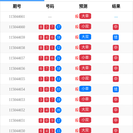
期号
号码
预测
结果
大单
115044661
---
殺
---
小双
115044660
8
2
7
17
殺
中
大双
115044659
8
4
6
18
殺
错
大单
115044658
8
3
1
12
殺
中
小单
115044657
7
8
6
21
殺
中
大单
115044656
6
7
5
18
殺
中
小双
115044655
3
7
1
11
殺
中
小单
115044654
1
0
2
03
殺
错
小单
115044653
3
9
7
19
殺
中
大双
115044652
2
4
3
09
殺
中
小双
115044651
8
0
9
17
殺
中
大双
115044650
6
4
5
15
殺
中