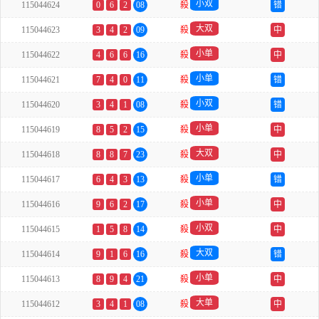
小双
115044624
0
6
2
08
殺
错
大双
115044623
3
4
2
09
殺
中
小单
115044622
4
6
6
16
殺
中
小单
115044621
7
4
0
11
殺
错
小双
115044620
3
4
1
08
殺
错
小单
115044619
8
5
2
15
殺
中
大双
115044618
8
8
7
23
殺
中
小单
115044617
6
4
3
13
殺
错
小单
115044616
9
6
2
17
殺
中
小双
115044615
1
5
8
14
殺
中
大双
115044614
9
1
6
16
殺
错
小单
115044613
8
9
4
21
殺
中
大单
115044612
3
4
1
08
殺
中