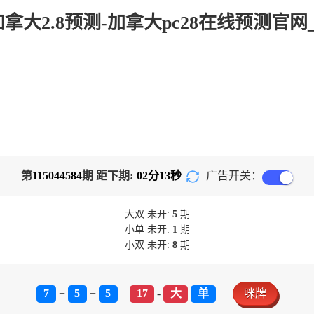
m-加拿大2.8预测-加拿大pc28在线预测
第
115044584
期 距下期:
02
分
13
秒
广告开关：
大双
未开:
5
期
小单
未开:
1
期
小双
未开:
8
期
7
+
5
+
5
=
17
-
大
单
咪牌