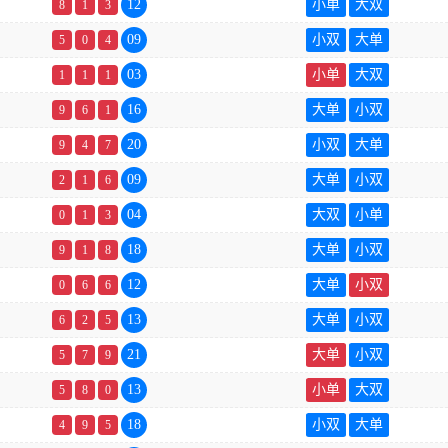
12
小单
大双
8
1
3
09
小双
大单
5
0
4
03
小单
大双
1
1
1
16
大单
小双
9
6
1
20
小双
大单
9
4
7
09
大单
小双
2
1
6
04
大双
小单
0
1
3
18
大单
小双
9
1
8
12
大单
小双
0
6
6
13
大单
小双
6
2
5
21
大单
小双
5
7
9
13
小单
大双
5
8
0
18
小双
大单
4
9
5