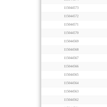
115044573
115044572
115044571
115044570
115044569
115044568
115044567
115044566
115044565
115044564
115044563
115044562