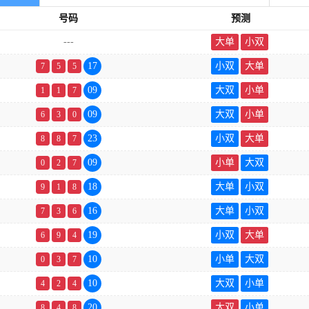
号码
预测
---
大单
小双
17
小双
大单
7
5
5
09
大双
小单
1
1
7
09
大双
小单
6
3
0
23
小双
大单
8
8
7
09
小单
大双
0
2
7
18
大单
小双
9
1
8
16
大单
小双
7
3
6
19
小双
大单
6
9
4
10
小单
大双
0
3
7
10
大双
小单
4
2
4
20
大双
小单
8
4
8