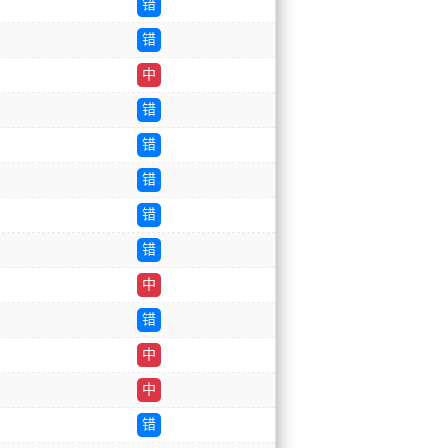
错
错
中
错
错
错
错
错
中
错
中
中
错