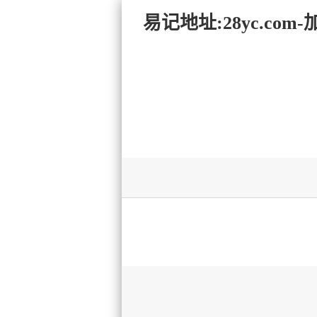
易记地址:28yc.co