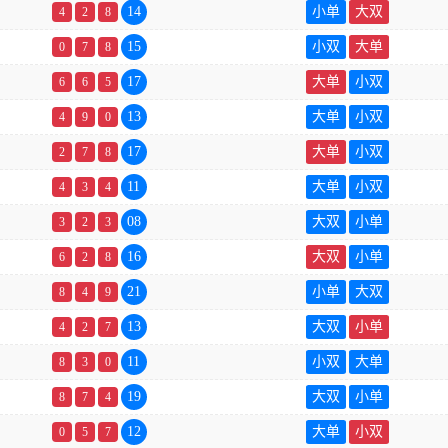
14
小单
大双
4
2
8
15
小双
大单
0
7
8
17
大单
小双
6
6
5
13
大单
小双
4
9
0
17
大单
小双
2
7
8
11
大单
小双
4
3
4
08
大双
小单
3
2
3
16
大双
小单
6
2
8
21
小单
大双
8
4
9
13
大双
小单
4
2
7
11
小双
大单
8
3
0
19
大双
小单
8
7
4
12
大单
小双
0
5
7