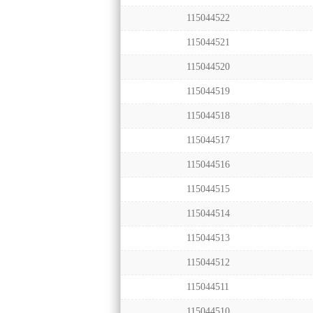
115044522
115044521
115044520
115044519
115044518
115044517
115044516
115044515
115044514
115044513
115044512
115044511
115044510