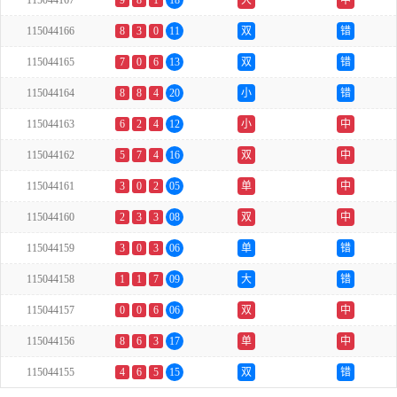
115044167
9
8
1
18
大
中
115044166
8
3
0
11
双
错
115044165
7
0
6
13
双
错
115044164
8
8
4
20
小
错
115044163
6
2
4
12
小
中
115044162
5
7
4
16
双
中
115044161
3
0
2
05
单
中
115044160
2
3
3
08
双
中
115044159
3
0
3
06
单
错
115044158
1
1
7
09
大
错
115044157
0
0
6
06
双
中
115044156
8
6
3
17
单
中
115044155
4
6
5
15
双
错