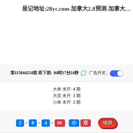
易记地址:28yc.com-加拿大2.8预测-加拿大pc28在线预测官网_专注研究加拿大预测!
第
115044254
期 距下期:
04
时
17
分
24
秒
广告开关：
大单
未开:
4
期
大双
未开:
1
期
小单
未开:
2
期
2
0
4
06
小
双
咪牌
+
+
=
-