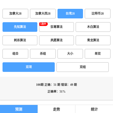
加拿大28
加拿大西28
台湾28
比特币28
先知算法
狂尊算法
木白算法
刺杀算法
夙愿算法
青龙算法
组合
杀组
大小
单双
双项
双组
100期 正确：51 期 错误：49 期
正确率：51%
预测
走势
统计