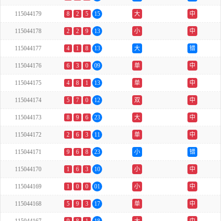
115044179
8
2
5
15
大
中
115044178
2
2
9
13
小
中
115044177
4
1
8
13
大
错
115044176
6
3
0
09
单
中
115044175
4
8
1
13
单
中
115044174
5
7
0
12
双
中
115044173
8
9
6
23
大
中
115044172
2
6
3
11
单
中
115044171
9
6
8
23
小
错
115044170
1
6
3
10
小
中
115044169
1
0
0
01
小
中
115044168
5
9
3
17
单
中