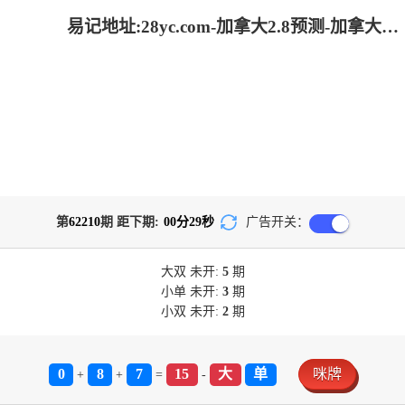
易记地址:28yc.com-加拿大2.8预测-加拿大pc28在线预测官网_专注研究加拿大预测!
第
62210
期 距下期:
00
分
29
秒
广告开关：
大双
未开:
5
期
小单
未开:
3
期
小双
未开:
2
期
0
8
7
15
大
单
咪牌
+
+
=
-