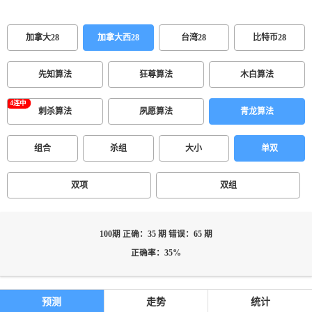
加拿大28
加拿大西28
台湾28
比特币28
先知算法
狂尊算法
木白算法
刺杀算法
夙愿算法
青龙算法
组合
杀组
大小
单双
双项
双组
100期 正确：35 期 错误：65 期
正确率：35%
预测
走势
统计