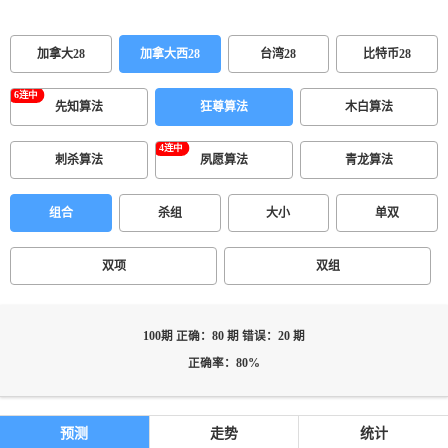
加拿大28
加拿大西28
台湾28
比特币28
先知算法
狂尊算法
木白算法
刺杀算法
夙愿算法
青龙算法
组合
杀组
大小
单双
双项
双组
100期 正确：80 期 错误：20 期
正确率：80%
预测
走势
统计