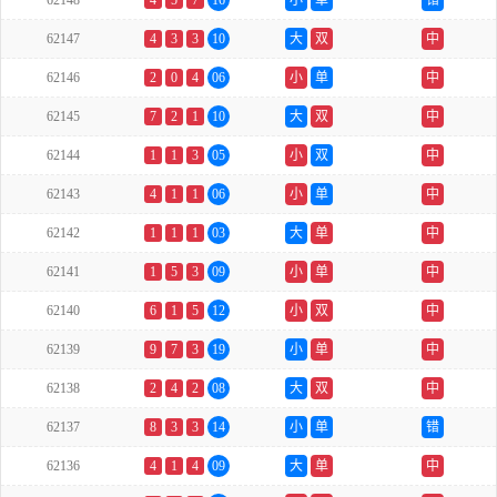
62148
4
5
7
16
小
单
错
62147
4
3
3
10
大
双
中
62146
2
0
4
06
小
单
中
62145
7
2
1
10
大
双
中
62144
1
1
3
05
小
双
中
62143
4
1
1
06
小
单
中
62142
1
1
1
03
大
单
中
62141
1
5
3
09
小
单
中
62140
6
1
5
12
小
双
中
62139
9
7
3
19
小
单
中
62138
2
4
2
08
大
双
中
62137
8
3
3
14
小
单
错
62136
4
1
4
09
大
单
中