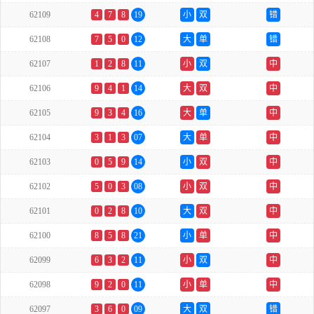
62109
4
7
8
19
小
双
错
62108
7
5
0
12
大
单
错
62107
1
2
8
11
小
双
中
62106
9
4
1
14
大
双
中
62105
9
3
4
16
大
单
中
62104
3
1
3
07
大
单
中
62103
0
5
9
14
小
双
中
62102
5
0
3
08
小
双
中
62101
0
2
8
10
大
双
中
62100
8
5
8
21
小
单
中
62099
6
3
2
11
小
双
中
62098
9
2
0
11
小
单
中
62097
3
6
0
09
大
双
错