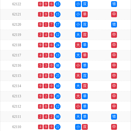
62122
0
9
6
15
小
双
错
62121
1
9
5
15
小
单
中
62120
9
1
7
17
小
双
错
62119
2
4
6
12
大
双
中
62118
9
9
6
24
大
单
中
62117
4
3
6
13
大
单
中
62116
5
3
0
08
小
单
中
62115
8
8
9
25
大
双
中
62114
9
1
0
10
大
双
中
62113
9
2
9
20
大
单
中
62112
8
0
4
12
小
单
中
62111
2
4
2
08
大
单
错
62110
4
9
9
22
小
双
中