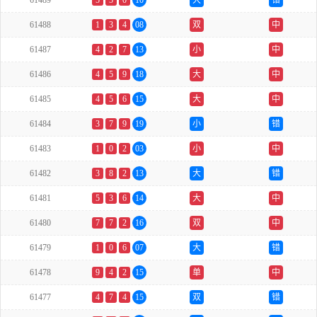
61489
5
5
0
10
大
错
61488
1
3
4
08
双
中
61487
4
2
7
13
小
中
61486
4
5
9
18
大
中
61485
4
5
6
15
大
中
61484
3
7
9
19
小
错
61483
1
0
2
03
小
中
61482
3
8
2
13
大
错
61481
5
3
6
14
大
中
61480
7
7
2
16
双
中
61479
1
0
6
07
大
错
61478
9
4
2
15
单
中
61477
4
7
4
15
双
错