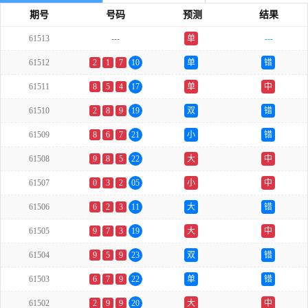
期号
号码
预测
结果
61513
---
单
---
61512
2
1
7
10
单
错
61511
8
5
4
17
单
中
61510
2
8
9
19
双
错
61509
8
6
7
21
小
错
61508
9
8
5
22
大
中
61507
0
3
2
05
小
中
61506
6
2
3
11
大
错
61505
9
7
3
19
大
中
61504
9
5
9
23
双
错
61503
6
7
9
22
单
错
61502
2
9
9
20
大
中