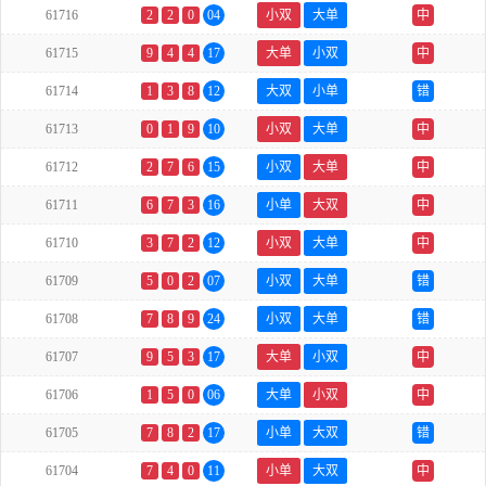
61716
2
2
0
04
小双
大单
中
61715
9
4
4
17
大单
小双
中
61714
1
3
8
12
大双
小单
错
61713
0
1
9
10
小双
大单
中
61712
2
7
6
15
小双
大单
中
61711
6
7
3
16
小单
大双
中
61710
3
7
2
12
小双
大单
中
61709
5
0
2
07
小双
大单
错
61708
7
8
9
24
小双
大单
错
61707
9
5
3
17
大单
小双
中
61706
1
5
0
06
大单
小双
中
61705
7
8
2
17
小单
大双
错
61704
7
4
0
11
小单
大双
中