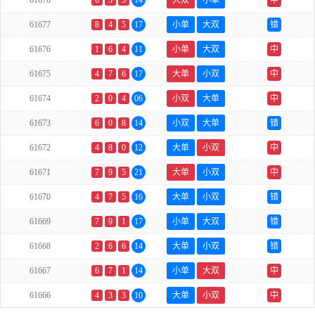
61678
6
5
3
14
大双
小单
中
61677
8
4
5
17
小单
大双
错
61676
1
6
4
11
小单
大双
中
61675
4
7
6
17
大单
小双
中
61674
2
0
4
06
小双
大单
中
61673
6
0
8
14
小双
大单
错
61672
4
8
0
12
大单
小双
中
61671
7
9
5
21
大单
小双
中
61670
4
7
5
16
大单
小双
错
61669
7
9
1
17
小单
大双
错
61668
2
6
6
14
大单
小双
错
61667
6
7
1
14
小单
大双
中
61666
4
3
3
10
大单
小双
中