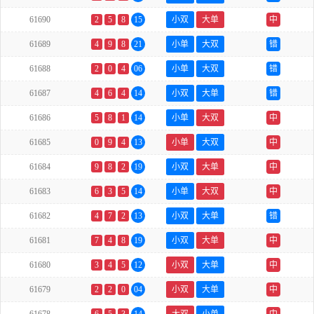
61690
2
5
8
15
小双
大单
中
61689
4
9
8
21
小单
大双
错
61688
2
0
4
06
小单
大双
错
61687
4
6
4
14
小双
大单
错
61686
5
8
1
14
小单
大双
中
61685
0
9
4
13
小单
大双
中
61684
9
8
2
19
小双
大单
中
61683
6
3
5
14
小单
大双
中
61682
4
7
2
13
小双
大单
错
61681
7
4
8
19
小双
大单
中
61680
3
4
5
12
小双
大单
中
61679
2
2
0
04
小双
大单
中