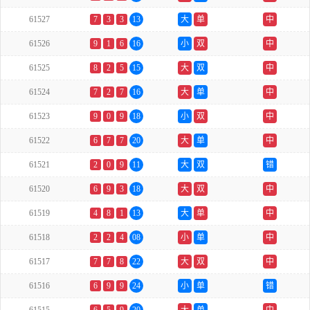
61527
7
3
3
13
大
单
中
61526
9
1
6
16
小
双
中
61525
8
2
5
15
大
双
中
61524
7
2
7
16
大
单
中
61523
9
0
9
18
小
双
中
61522
6
7
7
20
大
单
中
61521
2
0
9
11
大
双
错
61520
6
9
3
18
大
双
中
61519
4
8
1
13
大
单
中
61518
2
2
4
08
小
单
中
61517
7
7
8
22
大
双
中
61516
6
9
9
24
小
单
错