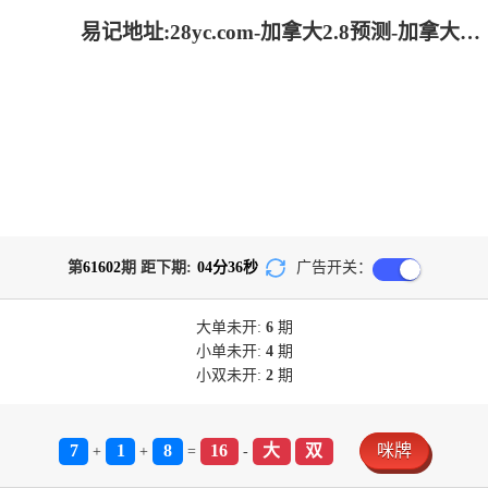
易记地址:28yc.com-加拿大2.8预测-加拿大pc28在线预测官网_专注研究加拿大预测!
第
61602
期 距下期:
04
分
36
秒
广告开关：
大单
未开:
6
期
小单
未开:
4
期
小双
未开:
2
期
7
1
8
16
大
双
咪牌
+
+
=
-