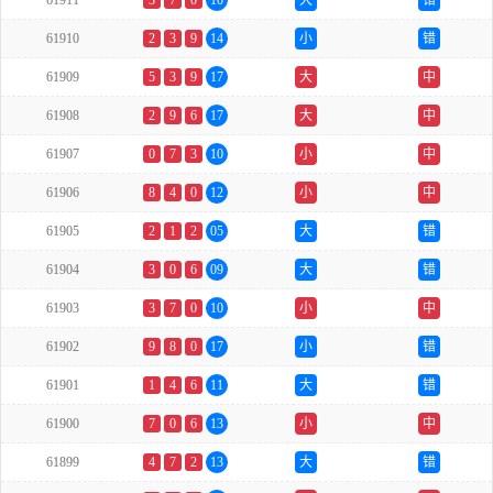
61911
3
7
0
10
大
错
61910
2
3
9
14
小
错
61909
5
3
9
17
大
中
61908
2
9
6
17
大
中
61907
0
7
3
10
小
中
61906
8
4
0
12
小
中
61905
2
1
2
05
大
错
61904
3
0
6
09
大
错
61903
3
7
0
10
小
中
61902
9
8
0
17
小
错
61901
1
4
6
11
大
错
61900
7
0
6
13
小
中
61899
4
7
2
13
大
错