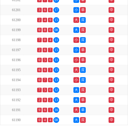
61202
9
7
5
21
小
单
中
61201
3
6
8
17
小
单
中
61200
2
4
9
15
大
双
中
61199
0
8
0
08
大
双
中
61198
7
0
4
11
小
双
中
61197
2
6
7
15
小
单
中
61196
0
5
6
11
小
单
中
61195
6
6
3
15
大
双
中
61194
0
7
6
13
小
双
中
61193
7
5
0
12
大
双
中
61192
2
9
2
13
大
单
中
61191
9
6
1
16
大
单
中
61190
0
4
4
08
大
双
中