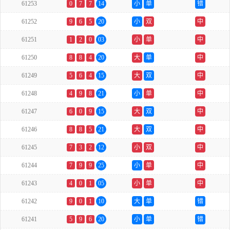
61253
0
7
7
14
小
单
错
61252
9
6
5
20
小
双
中
61251
1
2
0
03
小
单
中
61250
8
8
4
20
大
单
中
61249
5
6
4
15
大
双
中
61248
4
9
8
21
小
单
中
61247
6
0
9
15
大
双
中
61246
8
8
5
21
大
双
中
61245
7
3
2
12
小
双
中
61244
7
9
9
25
小
单
中
61243
4
0
1
05
小
单
中
61242
9
0
1
10
大
单
错
61241
5
9
6
20
小
单
错