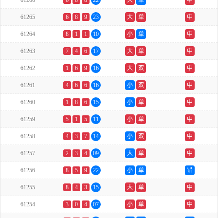
61266
6
8
8
22
大
单
中
61265
6
8
9
23
大
单
中
61264
8
1
1
10
小
单
中
61263
7
4
6
17
大
单
中
61262
1
6
9
16
大
双
中
61261
4
6
6
16
小
双
中
61260
1
8
6
15
小
单
中
61259
5
1
5
11
小
单
中
61258
4
3
7
14
小
双
中
61257
2
3
4
09
大
单
中
61256
8
5
9
22
小
单
错
61255
8
4
3
15
大
单
中
61254
3
0
4
07
小
单
中