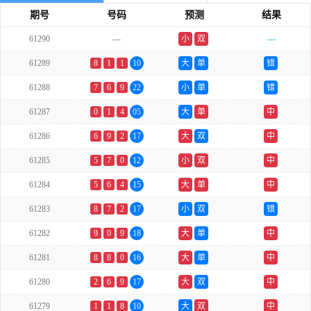
期号
号码
预测
结果
61290
---
小
双
---
61289
8
1
1
10
大
单
错
61288
7
6
9
22
小
单
错
61287
0
1
4
05
大
单
中
61286
6
9
2
17
大
双
中
61285
5
7
0
12
小
双
中
61284
5
6
4
15
大
单
中
61283
8
7
2
17
小
双
错
61282
9
0
9
18
大
单
中
61281
8
8
0
16
大
单
中
61280
2
6
9
17
大
双
中
61279
1
1
8
10
大
双
中