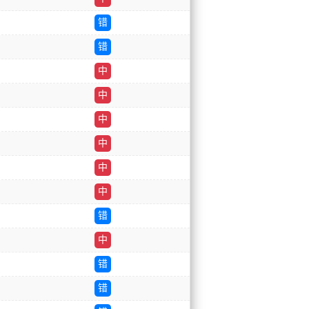
错
错
中
中
中
中
中
中
错
中
错
错