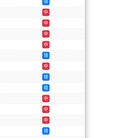
错
中
中
中
中
错
中
错
错
中
中
中
错