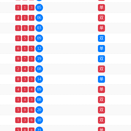
05
单
1
1
3
06
双
4
1
1
03
单
1
1
1
09
双
1
5
3
12
单
6
1
5
19
双
9
7
3
08
双
2
4
2
14
单
8
3
3
09
单
4
1
4
08
双
1
4
3
20
双
5
9
6
10
双
1
3
6
21
单
5
8
8