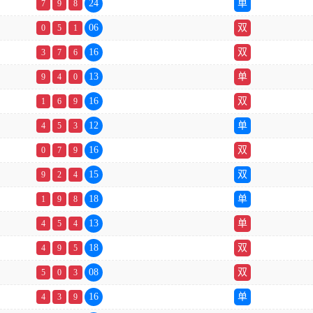
24
单
7
9
8
06
双
0
5
1
16
双
3
7
6
13
单
9
4
0
16
双
1
6
9
12
单
4
5
3
16
双
0
7
9
15
双
9
2
4
18
单
1
9
8
13
单
4
5
4
18
双
4
9
5
08
双
5
0
3
16
单
4
3
9