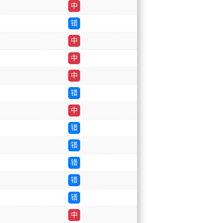
中
错
中
中
中
错
中
错
错
错
错
错
中