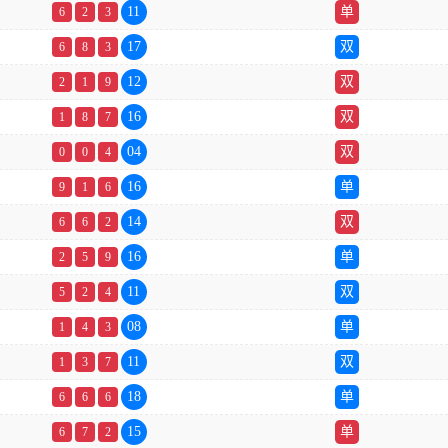
11
单
6
2
3
17
双
6
8
3
12
双
2
1
9
16
双
1
8
7
04
双
0
0
4
16
单
9
1
6
14
双
6
6
2
16
单
2
5
9
11
双
5
2
4
08
单
1
4
3
11
双
1
3
7
18
单
6
6
6
15
单
6
7
2