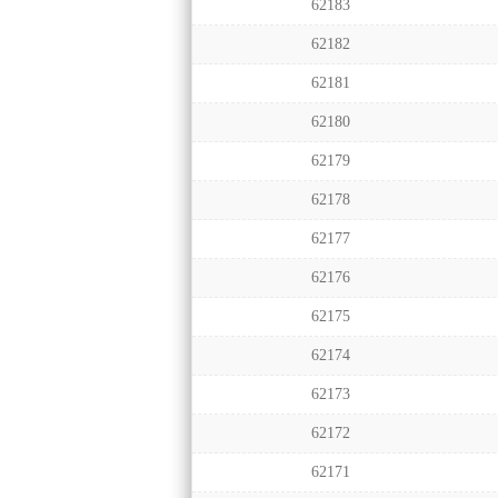
62183
62182
62181
62180
62179
62178
62177
62176
62175
62174
62173
62172
62171