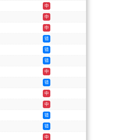
中
中
中
错
错
错
中
错
中
中
错
错
中