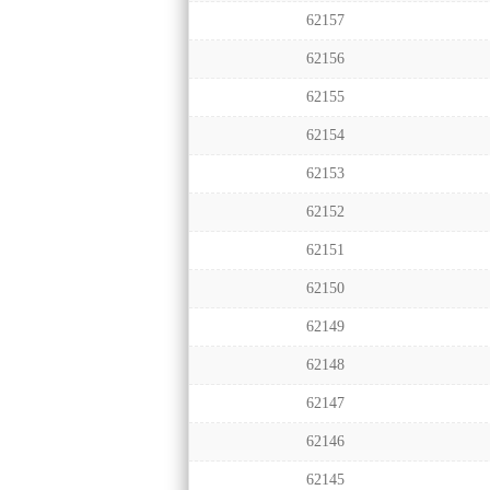
62157
62156
62155
62154
62153
62152
62151
62150
62149
62148
62147
62146
62145