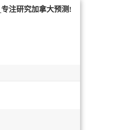
官网_专注研究加拿大预测!