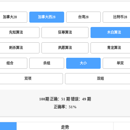
加拿大28
加拿大西28
台湾28
比特币28
先知算法
狂尊算法
木白算法
刺杀算法
夙愿算法
青龙算法
组合
杀组
大小
单双
双项
双组
100期 正确：51 期 错误：49 期
正确率：51%
走势