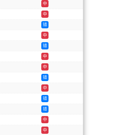
中
中
错
中
错
中
中
错
中
错
错
中
中