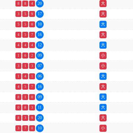
20
大
8
8
4
17
大
3
5
9
10
大
5
5
0
16
大
4
5
7
12
大
4
4
4
09
小
1
6
2
07
小
3
1
3
06
大
1
4
1
16
大
4
5
7
09
大
8
1
0
11
大
0
8
3
20
大
8
3
9
10
小
3
7
0