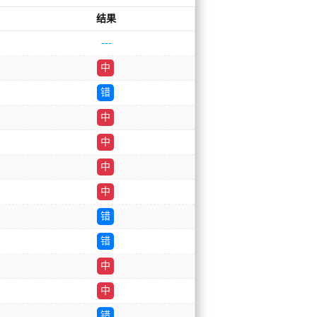
结果
---
中
错
中
中
中
中
错
错
中
中
错