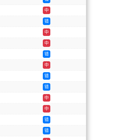
中
错
中
中
错
中
错
错
中
中
错
错