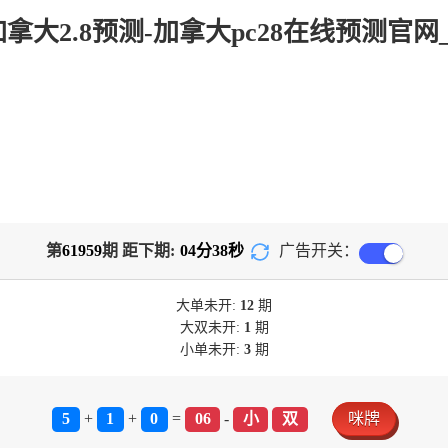
m-加拿大2.8预测-加拿大pc28在线预测
第
61959
期 距下期:
04
分
37
秒
广告开关：
大单
未开:
12
期
大双
未开:
1
期
小单
未开:
3
期
5
+
1
+
0
=
06
-
小
双
咪牌