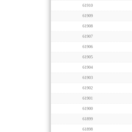
61910
61909
61908
61907
61906
61905
61904
61903
61902
61901
61900
61899
61898