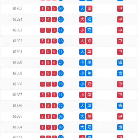
61895
1
3
5
09
大
单
中
61894
8
4
5
17
大
双
中
61893
5
5
1
11
小
双
中
61892
5
4
9
18
大
双
中
61891
5
0
6
11
大
单
中
61890
9
9
6
24
小
单
错
61889
2
9
7
18
小
单
错
61888
0
9
7
16
小
双
中
61887
5
3
3
11
小
单
中
61886
3
8
1
12
大
单
错
61885
2
1
0
03
大
单
中
61884
1
7
1
09
大
双
错