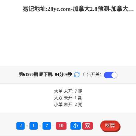
易记地址:28yc.com-加拿大2.8预测-加拿大pc28在线预测官网_专注研究加拿大预测!
第
61970
期 距下期:
04
分
09
秒
广告开关：
大单
未开:
7
期
大双
未开:
1
期
小单
未开:
2
期
2
1
7
10
小
双
咪牌
+
+
=
-